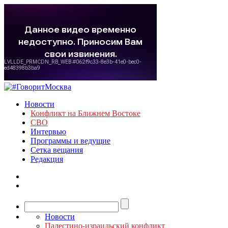
Новости
Конфликт на Ближнем Востоке
СВО
Интервью
Программы и ведущие
Сетка вещания
Редакция
Новости
Палестино-израильский конфликт