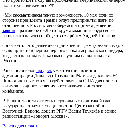
Это произойдёт в случае продолжения американским лидером
политики сближения с РФ.
«Мы рассматриваем такую возможность. 10 мая, если со
стороны президента Трампа будут предприняты шаги по
отношению к России, мы соберёмся и примем решение», —
заявил
в разговоре с «Лентой.ру» атаман петербургского
городского казачьего общества «Ирбис» Андрей Поляков.
Он отметил, что решение о присвоении Трампу звания есаула
было принято в период первого срока американского лидера,
когда его кандидатура казалась лучшим вариантом для
России.
Ранее политолог
предрёк
ужесточение позиции
администрации Дональда Трампа по РФ из-за давления ЕС.
Чиновники пытаются воздействовать на США для поиска
взаимовыгодного решения российско-украинского
конфликта.
В Вашингтоне также есть недовольные политикой главы
государства, отметил специалист по Центральной и
Восточной Европе, доцент РГГУ Вадим Трухачёв в эфире
радиостанции «Говорит Москва».
Версия для печати