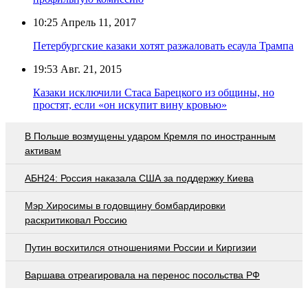
10:25
Апрель 11, 2017
Петербургские казаки хотят разжаловать есаула Трампа
19:53
Авг. 21, 2015
Казаки исключили Стаса Барецкого из общины, но
простят, если «он искупит вину кровью»
В Польше возмущены ударом Кремля по иностранным
активам
АБН24: Россия наказала США за поддержку Киева
Мэр Хиросимы в годовщину бомбардировки
раскритиковал Россию
Путин восхитился отношениями России и Киргизии
Варшава отреагировала на перенос посольства РФ