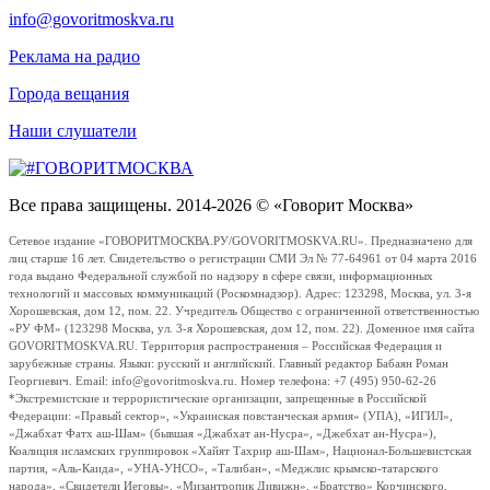
info@govoritmoskva.ru
Реклама на радио
Города вещания
Наши слушатели
Все права защищены. 2014-2026 © «Говорит Москва»
Сетевое издание «ГОВОРИТМОСКВА.РУ/GOVORITMOSKVA.RU». Предназначено для
лиц старше 16 лет. Свидетельство о регистрации СМИ Эл № 77-64961 от 04 марта 2016
года выдано Федеральной службой по надзору в сфере связи, информационных
технологий и массовых коммуникаций (Роскомнадзор). Адрес: 123298, Москва, ул. 3-я
Хорошевская, дом 12, пом. 22. Учредитель Общество с ограниченной ответственностью
«РУ ФМ» (123298 Москва, ул. 3-я Хорошевская, дом 12, пом. 22). Доменное имя сайта
GOVORITMOSKVA.RU. Территория распространения – Российская Федерация и
зарубежные страны. Языки: русский и английский. Главный редактор Бабаян Роман
Георгиевич. Email: info@govoritmoskva.ru. Номер телефона: +7 (495) 950-62-26
*Экстремистские и террористические организации, запрещенные в Российской
Федерации: «Правый сектор», «Украинская повстанческая армия» (УПА), «ИГИЛ»,
«Джабхат Фатх аш-Шам» (бывшая «Джабхат ан-Нусра», «Джебхат ан-Нусра»),
Коалиция исламских группировок «Хайят Тахрир аш-Шам», Национал-Большевистская
партия, «Аль-Каида», «УНА-УНСО», «Талибан», «Меджлис крымско-татарского
народа», «Свидетели Иеговы», «Мизантропик Дивижн», «Братство» Корчинского,