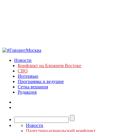
Новости
Конфликт на Ближнем Востоке
СВО
Интервью
Программы и ведущие
Сетка вещания
Редакция
Новости
Палестино-израильский конфликт