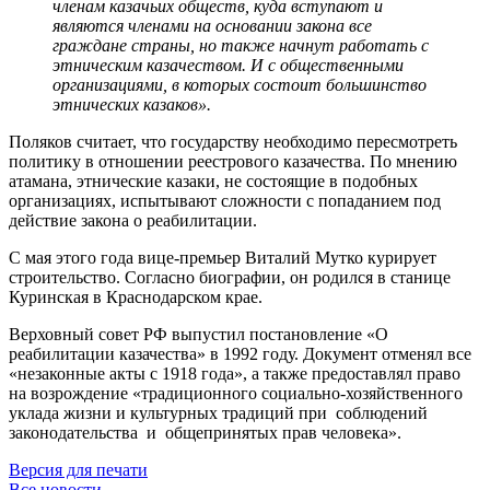
членам казачьих обществ, куда вступают и
являются членами на основании закона все
граждане страны, но также начнут работать с
этническим казачеством. И с общественными
организациями, в которых состоит большинство
этнических казаков».
Поляков считает, что государству необходимо пересмотреть
политику в отношении реестрового казачества. По мнению
атамана, этнические казаки, не состоящие в подобных
организациях, испытывают сложности с попаданием под
действие закона о реабилитации.
С мая этого года вице-премьер Виталий Мутко курирует
строительство. Согласно биографии, он родился в станице
Куринская в Краснодарском крае.
Верховный совет РФ выпустил постановление «О
реабилитации казачества» в 1992 году. Документ отменял все
«незаконные акты с 1918 года», а также предоставлял право
на возрождение «традиционного социально-хозяйственного
уклада жизни и культурных традиций при соблюдений
законодательства и общепринятых прав человека».
Версия для печати
Все новости