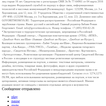
лиц старше 16 лет. Свидетельство о регистрации СМИ Эл № 77-64961 от 04 марта 2016
года выдано Федеральной службой по надзору в сфере связи, информационных
технологий и массовых коммуникаций (Роскомнадзор). Адрес: 123298, Москва, ул. 3-я
Хорошевская, дом 12, пом. 22. Учредитель Общество с ограниченной ответственностью
«РУ ФМ» (123298 Москва, ул. 3-я Хорошевская, дом 12, пом. 22). Доменное имя сайта
GOVORITMOSKVA.RU. Территория распространения – Российская Федерация и
зарубежные страны. Языки: русский и английский. Главный редактор Бабаян Роман
Георгиевич. Email: info@govoritmoskva.ru. Номер телефона: +7 (495) 950-62-26
*Экстремистские и террористические организации, запрещенные в Российской
Федерации: «Правый сектор», «Украинская повстанческая армия» (УПА), «ИГИЛ»,
«Джабхат Фатх аш-Шам» (бывшая «Джабхат ан-Нусра», «Джебхат ан-Нусра»),
Коалиция исламских группировок «Хайят Тахрир аш-Шам», Национал-Большевистская
партия, «Аль-Каида», «УНА-УНСО», «Талибан», «Меджлис крымско-татарского
народа», «Свидетели Иеговы», «Мизантропик Дивижн», «Братство» Корчинского,
«Артподготовка», Религиозная организация «Управленческий центр Свидетелей Иеговы
в России» и входящие в ее структуру местные религиозные организации.
Информация, размещенная на портале, а именно: текстовые материалы, элементы
дизайна, логотипы, товарные знаки, фотографии, видео и аудио охраняются
законодательством Российской Федерации и международными нормами права и не
могут быть использованы без разрешения правообладателей. Согласно ст.ст. 1274,1275
ГК РФ, при любом использовании материалов, размещенных на портале, в том числе
цитировании, активная гиперссылка на материал является обязательной. Мнение
редакции может не совпадать с мнением отдельных авторов и колумнистов.
Сообщение отправлено
play
pause
mute