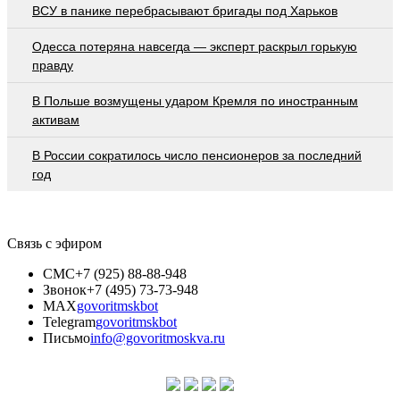
ВСУ в панике перебрасывают бригады под Харьков
Oдecca пoтeрянa нaвceгдa — экcпeрт рacкрыл гoрькую
прaвду
В Польше возмущены ударом Кремля по иностранным
активам
В России сократилось число пенсионеров за последний
год
Связь с эфиром
СМС
+7 (925) 88-88-948
Звонок
+7 (495) 73-73-948
MAX
govoritmskbot
Telegram
govoritmskbot
Письмо
info@govoritmoskva.ru