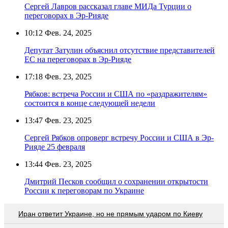
Сергей Лавров рассказал главе МИДа Турции о
переговорах в Эр-Рияде
10:12
Фев. 24, 2025
Депутат Затулин объяснил отсутствие представителей
ЕС на переговорах в Эр-Рияде
17:18
Фев. 23, 2025
Рябков: встреча России и США по «раздражителям»
состоится в конце следующей недели
13:47
Фев. 23, 2025
Сергей Рябков опроверг встречу России и США в Эр-
Рияде 25 февраля
13:44
Фев. 23, 2025
Дмитрий Песков сообщил о сохранении открытости
России к переговорам по Украине
Иран ответит Украине, но не прямым ударом по Киеву