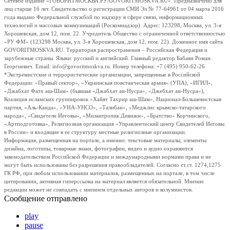
Сетевое издание «ГОВОРИТМОСКВА.РУ/GOVORITMOSKVA.RU». Предназначено для
лиц старше 16 лет. Свидетельство о регистрации СМИ Эл № 77-64961 от 04 марта 2016
года выдано Федеральной службой по надзору в сфере связи, информационных
технологий и массовых коммуникаций (Роскомнадзор). Адрес: 123298, Москва, ул. 3-я
Хорошевская, дом 12, пом. 22. Учредитель Общество с ограниченной ответственностью
«РУ ФМ» (123298 Москва, ул. 3-я Хорошевская, дом 12, пом. 22). Доменное имя сайта
GOVORITMOSKVA.RU. Территория распространения – Российская Федерация и
зарубежные страны. Языки: русский и английский. Главный редактор Бабаян Роман
Георгиевич. Email: info@govoritmoskva.ru. Номер телефона: +7 (495) 950-62-26
*Экстремистские и террористические организации, запрещенные в Российской
Федерации: «Правый сектор», «Украинская повстанческая армия» (УПА), «ИГИЛ»,
«Джабхат Фатх аш-Шам» (бывшая «Джабхат ан-Нусра», «Джебхат ан-Нусра»),
Коалиция исламских группировок «Хайят Тахрир аш-Шам», Национал-Большевистская
партия, «Аль-Каида», «УНА-УНСО», «Талибан», «Меджлис крымско-татарского
народа», «Свидетели Иеговы», «Мизантропик Дивижн», «Братство» Корчинского,
«Артподготовка», Религиозная организация «Управленческий центр Свидетелей Иеговы
в России» и входящие в ее структуру местные религиозные организации.
Информация, размещенная на портале, а именно: текстовые материалы, элементы
дизайна, логотипы, товарные знаки, фотографии, видео и аудио охраняются
законодательством Российской Федерации и международными нормами права и не
могут быть использованы без разрешения правообладателей. Согласно ст.ст. 1274,1275
ГК РФ, при любом использовании материалов, размещенных на портале, в том числе
цитировании, активная гиперссылка на материал является обязательной. Мнение
редакции может не совпадать с мнением отдельных авторов и колумнистов.
Сообщение отправлено
play
pause