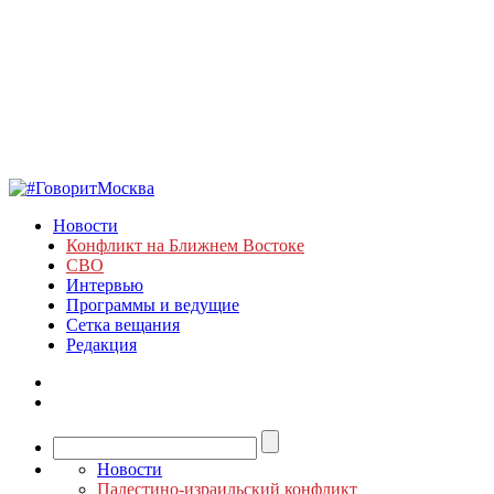
Новости
Конфликт на Ближнем Востоке
СВО
Интервью
Программы и ведущие
Сетка вещания
Редакция
Новости
Палестино-израильский конфликт