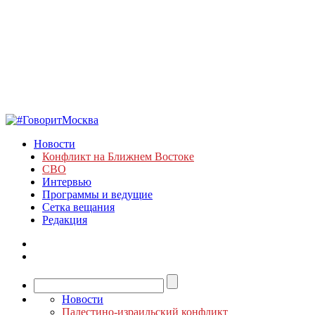
Новости
Конфликт на Ближнем Востоке
СВО
Интервью
Программы и ведущие
Сетка вещания
Редакция
Новости
Палестино-израильский конфликт