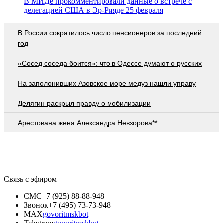
В МИДе прокомментировали данные о встрече с
делегацией США в Эр-Рияде 25 февраля
В России сократилось число пенсионеров за последний
год
«Сосед соседа боится»: что в Одессе думают о русских
На заполонивших Азовское море медуз нашли управу
Делягин раскрыл правду о мобилизации
Арестована жена Александра Невзорова**
Связь с эфиром
СМС
+7 (925) 88-88-948
Звонок
+7 (495) 73-73-948
MAX
govoritmskbot
Telegram
govoritmskbot