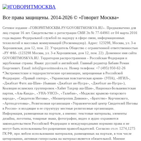
Все права защищены. 2014-2026 © «Говорит Москва»
Сетевое издание «ГОВОРИТМОСКВА.РУ/GOVORITMOSKVA.RU». Предназначено для
лиц старше 16 лет. Свидетельство о регистрации СМИ Эл № 77-64961 от 04 марта 2016
года выдано Федеральной службой по надзору в сфере связи, информационных
технологий и массовых коммуникаций (Роскомнадзор). Адрес: 123298, Москва, ул. 3-я
Хорошевская, дом 12, пом. 22. Учредитель Общество с ограниченной ответственностью
«РУ ФМ» (123298 Москва, ул. 3-я Хорошевская, дом 12, пом. 22). Доменное имя сайта
GOVORITMOSKVA.RU. Территория распространения – Российская Федерация и
зарубежные страны. Языки: русский и английский. Главный редактор Бабаян Роман
Георгиевич. Email: info@govoritmoskva.ru. Номер телефона: +7 (495) 950-62-26
*Экстремистские и террористические организации, запрещенные в Российской
Федерации: «Правый сектор», «Украинская повстанческая армия» (УПА), «ИГИЛ»,
«Джабхат Фатх аш-Шам» (бывшая «Джабхат ан-Нусра», «Джебхат ан-Нусра»),
Коалиция исламских группировок «Хайят Тахрир аш-Шам», Национал-Большевистская
партия, «Аль-Каида», «УНА-УНСО», «Талибан», «Меджлис крымско-татарского
народа», «Свидетели Иеговы», «Мизантропик Дивижн», «Братство» Корчинского,
«Артподготовка», Религиозная организация «Управленческий центр Свидетелей Иеговы
в России» и входящие в ее структуру местные религиозные организации.
Информация, размещенная на портале, а именно: текстовые материалы, элементы
дизайна, логотипы, товарные знаки, фотографии, видео и аудио охраняются
законодательством Российской Федерации и международными нормами права и не
могут быть использованы без разрешения правообладателей. Согласно ст.ст. 1274,1275
ГК РФ, при любом использовании материалов, размещенных на портале, в том числе
цитировании, активная гиперссылка на материал является обязательной. Мнение