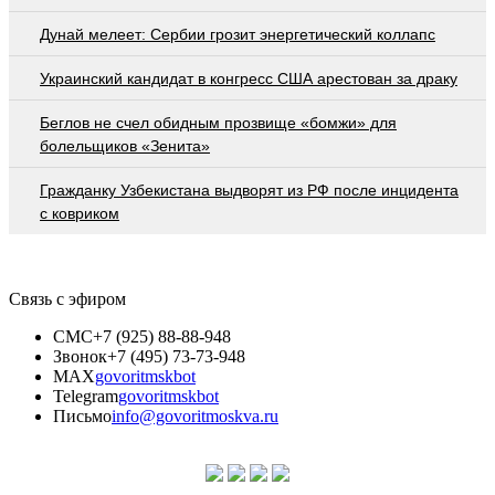
Дунай мелеет: Сербии грозит энергетический коллапс
Украинский кандидат в конгресс США арестован за драку
Беглов не счел обидным прозвище «бомжи» для
болельщиков «Зенита»
Гражданку Узбекистана выдворят из РФ после инцидента
с ковриком
Связь с эфиром
СМС
+7 (925) 88-88-948
Звонок
+7 (495) 73-73-948
MAX
govoritmskbot
Telegram
govoritmskbot
Письмо
info@govoritmoskva.ru