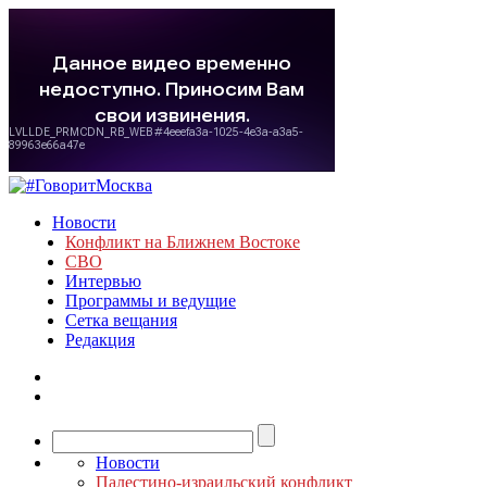
Новости
Конфликт на Ближнем Востоке
СВО
Интервью
Программы и ведущие
Сетка вещания
Редакция
Новости
Палестино-израильский конфликт