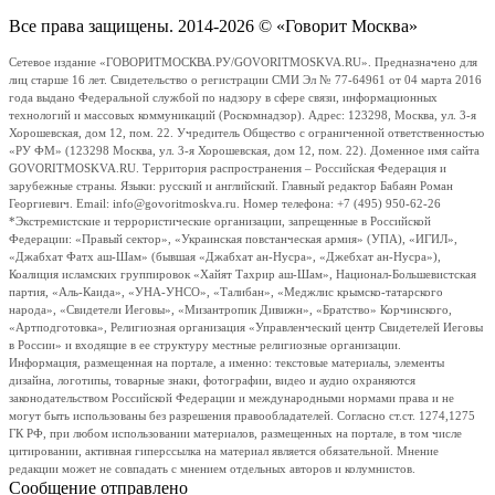
Все права защищены. 2014-2026 © «Говорит Москва»
Сетевое издание «ГОВОРИТМОСКВА.РУ/GOVORITMOSKVA.RU». Предназначено для
лиц старше 16 лет. Свидетельство о регистрации СМИ Эл № 77-64961 от 04 марта 2016
года выдано Федеральной службой по надзору в сфере связи, информационных
технологий и массовых коммуникаций (Роскомнадзор). Адрес: 123298, Москва, ул. 3-я
Хорошевская, дом 12, пом. 22. Учредитель Общество с ограниченной ответственностью
«РУ ФМ» (123298 Москва, ул. 3-я Хорошевская, дом 12, пом. 22). Доменное имя сайта
GOVORITMOSKVA.RU. Территория распространения – Российская Федерация и
зарубежные страны. Языки: русский и английский. Главный редактор Бабаян Роман
Георгиевич. Email: info@govoritmoskva.ru. Номер телефона: +7 (495) 950-62-26
*Экстремистские и террористические организации, запрещенные в Российской
Федерации: «Правый сектор», «Украинская повстанческая армия» (УПА), «ИГИЛ»,
«Джабхат Фатх аш-Шам» (бывшая «Джабхат ан-Нусра», «Джебхат ан-Нусра»),
Коалиция исламских группировок «Хайят Тахрир аш-Шам», Национал-Большевистская
партия, «Аль-Каида», «УНА-УНСО», «Талибан», «Меджлис крымско-татарского
народа», «Свидетели Иеговы», «Мизантропик Дивижн», «Братство» Корчинского,
«Артподготовка», Религиозная организация «Управленческий центр Свидетелей Иеговы
в России» и входящие в ее структуру местные религиозные организации.
Информация, размещенная на портале, а именно: текстовые материалы, элементы
дизайна, логотипы, товарные знаки, фотографии, видео и аудио охраняются
законодательством Российской Федерации и международными нормами права и не
могут быть использованы без разрешения правообладателей. Согласно ст.ст. 1274,1275
ГК РФ, при любом использовании материалов, размещенных на портале, в том числе
цитировании, активная гиперссылка на материал является обязательной. Мнение
редакции может не совпадать с мнением отдельных авторов и колумнистов.
Сообщение отправлено