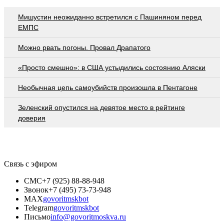
Мишустин неожиданно встретился с Пашиняном перед
ЕМПС
Можно рвать погоны. Провал Драпатого
«Просто смешно»: в США устыдились состоянию Аляски
Необычная цепь самоубийств произошла в Пентагоне
Зеленский опустился на девятое место в рейтинге
доверия
Связь с эфиром
СМС
+7 (925) 88-88-948
Звонок
+7 (495) 73-73-948
MAX
govoritmskbot
Telegram
govoritmskbot
Письмо
info@govoritmoskva.ru