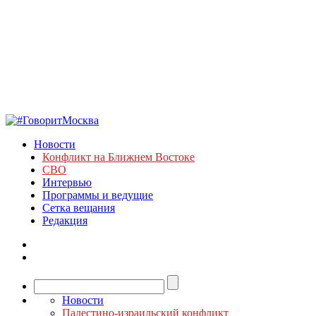
Новости
Конфликт на Ближнем Востоке
СВО
Интервью
Программы и ведущие
Сетка вещания
Редакция
Новости
Палестино-израильский конфликт