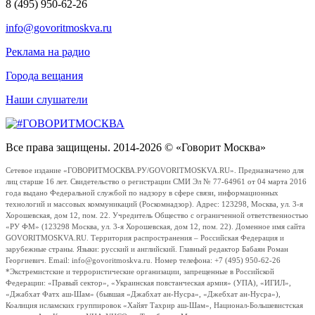
8 (495) 950-62-26
info@govoritmoskva.ru
Реклама на радио
Города вещания
Наши слушатели
Все права защищены. 2014-2026 © «Говорит Москва»
Сетевое издание «ГОВОРИТМОСКВА.РУ/GOVORITMOSKVA.RU». Предназначено для
лиц старше 16 лет. Свидетельство о регистрации СМИ Эл № 77-64961 от 04 марта 2016
года выдано Федеральной службой по надзору в сфере связи, информационных
технологий и массовых коммуникаций (Роскомнадзор). Адрес: 123298, Москва, ул. 3-я
Хорошевская, дом 12, пом. 22. Учредитель Общество с ограниченной ответственностью
«РУ ФМ» (123298 Москва, ул. 3-я Хорошевская, дом 12, пом. 22). Доменное имя сайта
GOVORITMOSKVA.RU. Территория распространения – Российская Федерация и
зарубежные страны. Языки: русский и английский. Главный редактор Бабаян Роман
Георгиевич. Email: info@govoritmoskva.ru. Номер телефона: +7 (495) 950-62-26
*Экстремистские и террористические организации, запрещенные в Российской
Федерации: «Правый сектор», «Украинская повстанческая армия» (УПА), «ИГИЛ»,
«Джабхат Фатх аш-Шам» (бывшая «Джабхат ан-Нусра», «Джебхат ан-Нусра»),
Коалиция исламских группировок «Хайят Тахрир аш-Шам», Национал-Большевистская