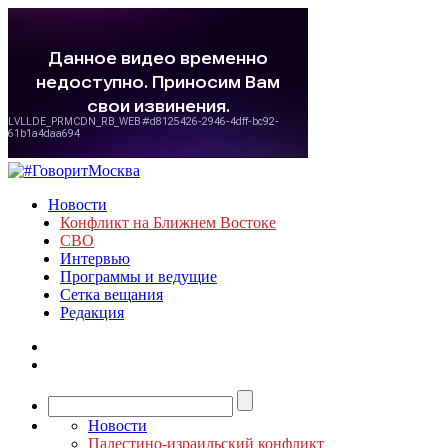
Новости
Конфликт на Ближнем Востоке
СВО
Интервью
Программы и ведущие
Сетка вещания
Редакция
Новости
Палестино-израильский конфликт