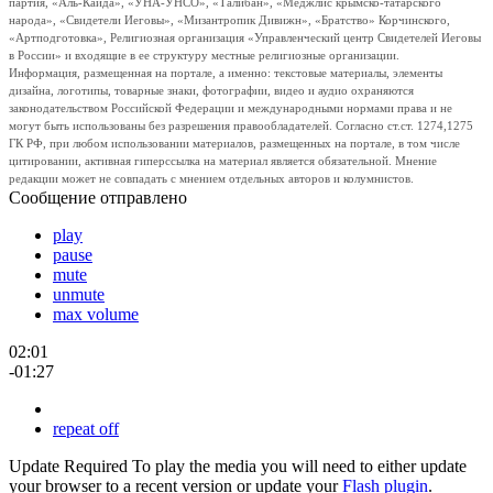
партия, «Аль-Каида», «УНА-УНСО», «Талибан», «Меджлис крымско-татарского
народа», «Свидетели Иеговы», «Мизантропик Дивижн», «Братство» Корчинского,
«Артподготовка», Религиозная организация «Управленческий центр Свидетелей Иеговы
в России» и входящие в ее структуру местные религиозные организации.
Информация, размещенная на портале, а именно: текстовые материалы, элементы
дизайна, логотипы, товарные знаки, фотографии, видео и аудио охраняются
законодательством Российской Федерации и международными нормами права и не
могут быть использованы без разрешения правообладателей. Согласно ст.ст. 1274,1275
ГК РФ, при любом использовании материалов, размещенных на портале, в том числе
цитировании, активная гиперссылка на материал является обязательной. Мнение
редакции может не совпадать с мнением отдельных авторов и колумнистов.
Сообщение отправлено
play
pause
mute
unmute
max volume
02:01
-01:27
repeat off
Update Required
To play the media you will need to either update
your browser to a recent version or update your
Flash plugin
.