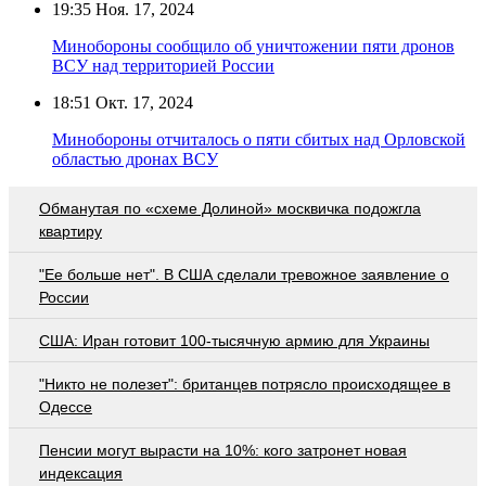
19:35
Ноя. 17, 2024
Минобороны сообщило об уничтожении пяти дронов
ВСУ над территорией России
18:51
Окт. 17, 2024
Минобороны отчиталось о пяти сбитых над Орловской
областью дронах ВСУ
Обманутая по «схеме Долиной» москвичка подожгла
квартиру
"Ее больше нет". В США сделали тревожное заявление о
России
США: Иран готовит 100-тысячную армию для Украины
"Никто не полезет": британцев потрясло происходящее в
Одессе
Пенсии могут вырасти на 10%: кого затронет новая
индексация