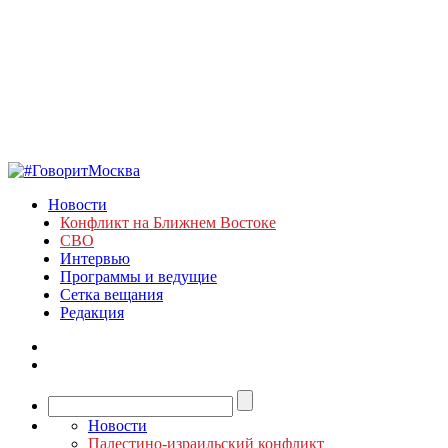
Новости
Конфликт на Ближнем Востоке
СВО
Интервью
Программы и ведущие
Сетка вещания
Редакция
Новости
Палестино-израильский конфликт