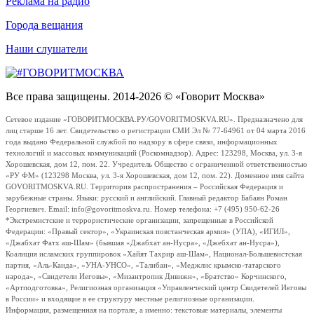
Реклама на радио
Города вещания
Наши слушатели
Все права защищены. 2014-2026 © «Говорит Москва»
Сетевое издание «ГОВОРИТМОСКВА.РУ/GOVORITMOSKVA.RU». Предназначено для
лиц старше 16 лет. Свидетельство о регистрации СМИ Эл № 77-64961 от 04 марта 2016
года выдано Федеральной службой по надзору в сфере связи, информационных
технологий и массовых коммуникаций (Роскомнадзор). Адрес: 123298, Москва, ул. 3-я
Хорошевская, дом 12, пом. 22. Учредитель Общество с ограниченной ответственностью
«РУ ФМ» (123298 Москва, ул. 3-я Хорошевская, дом 12, пом. 22). Доменное имя сайта
GOVORITMOSKVA.RU. Территория распространения – Российская Федерация и
зарубежные страны. Языки: русский и английский. Главный редактор Бабаян Роман
Георгиевич. Email: info@govoritmoskva.ru. Номер телефона: +7 (495) 950-62-26
*Экстремистские и террористические организации, запрещенные в Российской
Федерации: «Правый сектор», «Украинская повстанческая армия» (УПА), «ИГИЛ»,
«Джабхат Фатх аш-Шам» (бывшая «Джабхат ан-Нусра», «Джебхат ан-Нусра»),
Коалиция исламских группировок «Хайят Тахрир аш-Шам», Национал-Большевистская
партия, «Аль-Каида», «УНА-УНСО», «Талибан», «Меджлис крымско-татарского
народа», «Свидетели Иеговы», «Мизантропик Дивижн», «Братство» Корчинского,
«Артподготовка», Религиозная организация «Управленческий центр Свидетелей Иеговы
в России» и входящие в ее структуру местные религиозные организации.
Информация, размещенная на портале, а именно: текстовые материалы, элементы