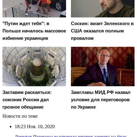
"Путин ждет тебя": в
Соскин: визит Зеленского в
Польше началось массовое
США оказался полным
избиение украинцев
провалом
Заставим раскаяться:
Замглавы МИД РФ назвал
союзник России дал
условие для переговоров
грозное обещание
по Украине
Новости по теме
18:23
Ноя. 10, 2020
Депутат Пушкина выступила против запрета на брак