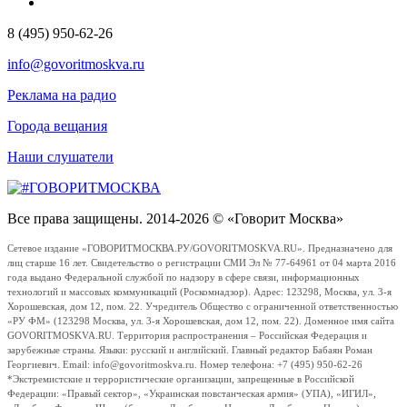
8 (495) 950-62-26
info@govoritmoskva.ru
Реклама на радио
Города вещания
Наши слушатели
Все права защищены. 2014-2026 © «Говорит Москва»
Сетевое издание «ГОВОРИТМОСКВА.РУ/GOVORITMOSKVA.RU». Предназначено для
лиц старше 16 лет. Свидетельство о регистрации СМИ Эл № 77-64961 от 04 марта 2016
года выдано Федеральной службой по надзору в сфере связи, информационных
технологий и массовых коммуникаций (Роскомнадзор). Адрес: 123298, Москва, ул. 3-я
Хорошевская, дом 12, пом. 22. Учредитель Общество с ограниченной ответственностью
«РУ ФМ» (123298 Москва, ул. 3-я Хорошевская, дом 12, пом. 22). Доменное имя сайта
GOVORITMOSKVA.RU. Территория распространения – Российская Федерация и
зарубежные страны. Языки: русский и английский. Главный редактор Бабаян Роман
Георгиевич. Email: info@govoritmoskva.ru. Номер телефона: +7 (495) 950-62-26
*Экстремистские и террористические организации, запрещенные в Российской
Федерации: «Правый сектор», «Украинская повстанческая армия» (УПА), «ИГИЛ»,