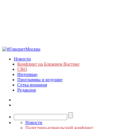
Новости
Конфликт на Ближнем Востоке
СВО
Интервью
Программы и ведущие
Сетка вещания
Редакция
Новости
Палестино-израильский конфликт