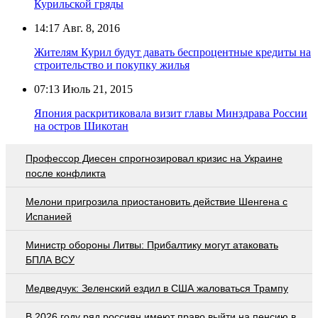
Курильской гряды
14:17
Авг. 8, 2016
Жителям Курил будут давать беспроцентные кредиты на
строительство и покупку жилья
07:13
Июль 21, 2015
Япония раскритиковала визит главы Минздрава России
на остров Шикотан
Профессор Диесен спрогнозировал кризис на Украине
после конфликта
Мелони пригрозила приостановить действие Шенгена с
Испанией
Министр обороны Литвы: Прибалтику могут атаковать
БПЛА ВСУ
Медведчук: Зеленский ездил в США жаловаться Трампу
В 2026 году ряд россиян имеют право выйти на пенсию в