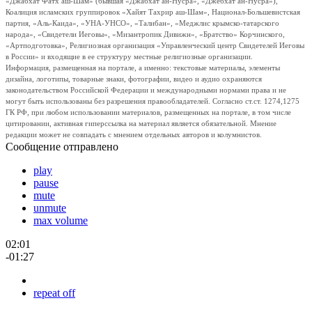
«Джабхат Фатх аш-Шам» (бывшая «Джабхат ан-Нусра», «Джебхат ан-Нусра»),
Коалиция исламских группировок «Хайят Тахрир аш-Шам», Национал-Большевистская
партия, «Аль-Каида», «УНА-УНСО», «Талибан», «Меджлис крымско-татарского
народа», «Свидетели Иеговы», «Мизантропик Дивижн», «Братство» Корчинского,
«Артподготовка», Религиозная организация «Управленческий центр Свидетелей Иеговы
в России» и входящие в ее структуру местные религиозные организации.
Информация, размещенная на портале, а именно: текстовые материалы, элементы
дизайна, логотипы, товарные знаки, фотографии, видео и аудио охраняются
законодательством Российской Федерации и международными нормами права и не
могут быть использованы без разрешения правообладателей. Согласно ст.ст. 1274,1275
ГК РФ, при любом использовании материалов, размещенных на портале, в том числе
цитировании, активная гиперссылка на материал является обязательной. Мнение
редакции может не совпадать с мнением отдельных авторов и колумнистов.
Сообщение отправлено
play
pause
mute
unmute
max volume
02:01
-01:27
repeat off