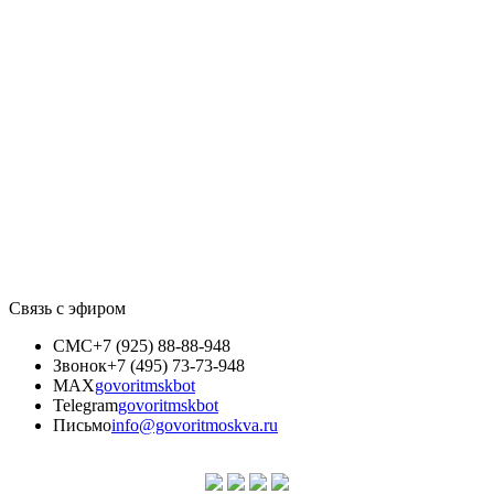
Связь с эфиром
СМС
+7 (925) 88-88-948
Звонок
+7 (495) 73-73-948
MAX
govoritmskbot
Telegram
govoritmskbot
Письмо
info@govoritmoskva.ru