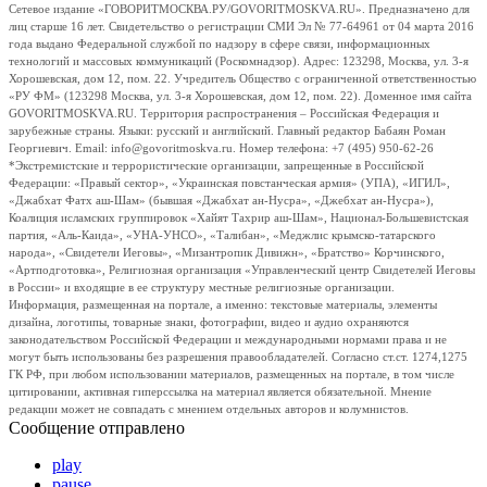
Сетевое издание «ГОВОРИТМОСКВА.РУ/GOVORITMOSKVA.RU». Предназначено для
лиц старше 16 лет. Свидетельство о регистрации СМИ Эл № 77-64961 от 04 марта 2016
года выдано Федеральной службой по надзору в сфере связи, информационных
технологий и массовых коммуникаций (Роскомнадзор). Адрес: 123298, Москва, ул. 3-я
Хорошевская, дом 12, пом. 22. Учредитель Общество с ограниченной ответственностью
«РУ ФМ» (123298 Москва, ул. 3-я Хорошевская, дом 12, пом. 22). Доменное имя сайта
GOVORITMOSKVA.RU. Территория распространения – Российская Федерация и
зарубежные страны. Языки: русский и английский. Главный редактор Бабаян Роман
Георгиевич. Email: info@govoritmoskva.ru. Номер телефона: +7 (495) 950-62-26
*Экстремистские и террористические организации, запрещенные в Российской
Федерации: «Правый сектор», «Украинская повстанческая армия» (УПА), «ИГИЛ»,
«Джабхат Фатх аш-Шам» (бывшая «Джабхат ан-Нусра», «Джебхат ан-Нусра»),
Коалиция исламских группировок «Хайят Тахрир аш-Шам», Национал-Большевистская
партия, «Аль-Каида», «УНА-УНСО», «Талибан», «Меджлис крымско-татарского
народа», «Свидетели Иеговы», «Мизантропик Дивижн», «Братство» Корчинского,
«Артподготовка», Религиозная организация «Управленческий центр Свидетелей Иеговы
в России» и входящие в ее структуру местные религиозные организации.
Информация, размещенная на портале, а именно: текстовые материалы, элементы
дизайна, логотипы, товарные знаки, фотографии, видео и аудио охраняются
законодательством Российской Федерации и международными нормами права и не
могут быть использованы без разрешения правообладателей. Согласно ст.ст. 1274,1275
ГК РФ, при любом использовании материалов, размещенных на портале, в том числе
цитировании, активная гиперссылка на материал является обязательной. Мнение
редакции может не совпадать с мнением отдельных авторов и колумнистов.
Сообщение отправлено
play
pause