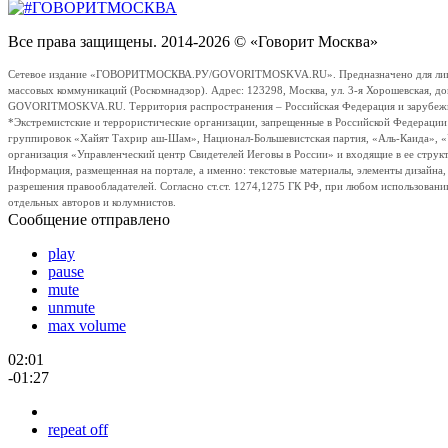
Все права защищены. 2014-2026 © «Говорит Москва»
Сетевое издание «ГОВОРИТМОСКВА.РУ/GOVORITMOSKVA.RU». Предназначено для лиц стар
массовых коммуникаций (Роскомнадзор). Адрес: 123298, Москва, ул. 3-я Хорошевская, д
GOVORITMOSKVA.RU. Территория распространения – Российская Федерация и зарубежные с
*Экстремистские и террористические организации, запрещенные в Российской Федераци
группировок «Хайят Тахрир аш-Шам», Национал-Большевистская партия, «Аль-Каида», 
организация «Управленческий центр Свидетелей Иеговы в России» и входящие в ее струк
Информация, размещенная на портале, а именно: текстовые материалы, элементы дизайна
разрешения правообладателей. Согласно ст.ст. 1274,1275 ГК РФ, при любом использовани
отдельных авторов и колумнистов.
Сообщение отправлено
play
pause
mute
unmute
max volume
02:01
-01:27
repeat off