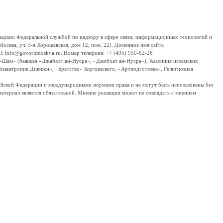
дано Федеральной службой по надзору в сфере связи, информационных технологий и
сква, ул. 3-я Хорошевская, дом 12, пом. 22). Доменное имя сайта
 info@govoritmoskva.ru. Номер телефона: +7 (495) 950-62-26
ш-Шам» (бывшая «Джабхат ан-Нусра», «Джебхат ан-Нусра»), Коалиция исламских
изантропик Дивижн», «Братство» Корчинского, «Артподготовка», Религиозная
ссийской Федерации и международными нормами права и не могут быть использованы без
материал является обязательной. Мнение редакции может не совпадать с мнением