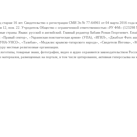
ше 16 лет. Свидетельство о регистрации СМИ Эл № 77-64961 от 04 марта 2016 года вы
ом 12, пом. 22. Учредитель Общество с ограниченной ответственностью «РУ ФМ» (123298 Мо
траны. Языки: русский и английский. Главный редактор Бабаян Роман Георгиевич. Email:
и: «Правый сектор», «Украинская повстанческая армия» (УПА), «ИГИЛ», «Джабхат Фатх а
«УНА-УНСО», «Талибан», «Меджлис крымско-татарского народа», «Свидетели Иеговы», «М
туру местные религиозные организации.
, логотипы, товарные знаки, фотографии, видео и аудио охраняются законодательством Ро
и материалов, размещенных на портале, в том числе цитировании, активная гиперссылка на 