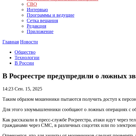
СВО
Интервью
Программы и ведущие
Сетка вещания
Редакция
Приложение
Главная
Новости
Общество
Технологии
В России
В Росреестре предупредили о ложных з
14:23
Сен. 15, 2025
Таким образом мошенники пытаются получить доступ к персо
Для этого злоумышленники сообщают о ложных операциях с о
Как рассказали в пресс-службе Росреестра, атаки идут через 
гражданами через СМС, в различных соцсетях или по электронн
Отмечается, что для защиты от мошенников следует проверять 