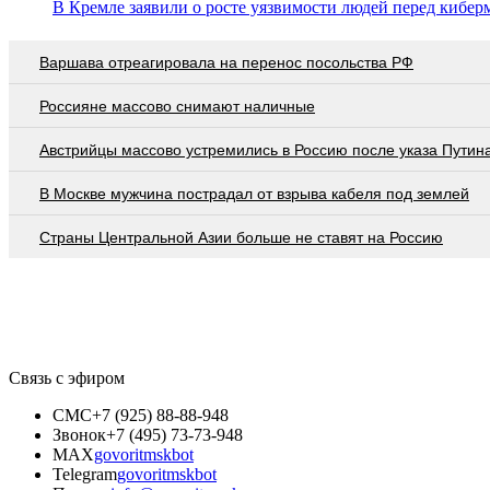
В Кремле заявили о росте уязвимости людей перед кибе
Варшава отреагировала на перенос посольства РФ
Россияне массово снимают наличные
Австрийцы массово устремились в Россию после указа Путин
В Москве мужчина пострадал от взрыва кабеля под землей
Страны Центральной Азии больше не ставят на Россию
Связь с эфиром
СМС
+7 (925) 88-88-948
Звонок
+7 (495) 73-73-948
MAX
govoritmskbot
Telegram
govoritmskbot