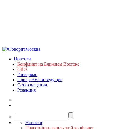
Новости
Конфликт на Ближнем Востоке
СВО
Интервью
Программы и ведущие
Сетка вещания
Редакция
Новости
Палестино-израильский конфликт