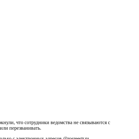
ркнули, что сотрудники ведомства не связываются с
или перезванивать.
ько с электронных адресов @rosreestr.ru.