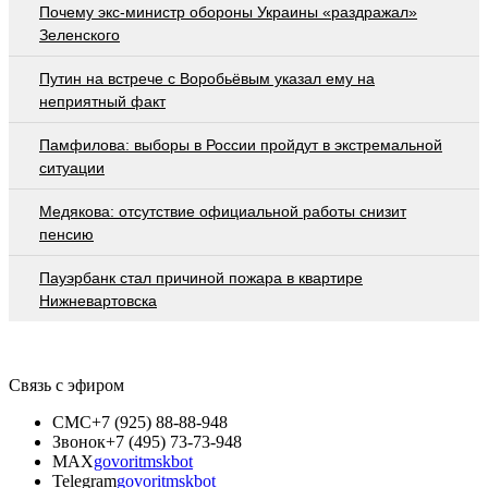
Почему экс-министр обороны Украины «раздражал»
Зеленского
Путин на встрече с Воробьёвым указал ему на
неприятный факт
Памфилова: выборы в России пройдут в экстремальной
ситуации
Медякова: отсутствие официальной работы снизит
пенсию
Пауэрбанк стал причиной пожара в квартире
Нижневартовска
Связь с эфиром
СМС
+7 (925) 88-88-948
Звонок
+7 (495) 73-73-948
MAX
govoritmskbot
Telegram
govoritmskbot