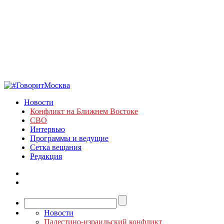
Новости
Конфликт на Ближнем Востоке
СВО
Интервью
Программы и ведущие
Сетка вещания
Редакция
Новости
Палестино-израильский конфликт