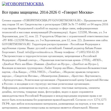
Все права защищены. 2014-2026 © «Говорит Москва»
Сетевое издание «ГОВОРИТМОСКВА.РУ/GOVORITMOSKVA.RU». Предназначено для
лиц старше 16 лет. Свидетельство о регистрации СМИ Эл № 77-64961 от 04 марта 2016
года выдано Федеральной службой по надзору в сфере связи, информационных
технологий и массовых коммуникаций (Роскомнадзор). Адрес: 123298, Москва, ул. 3-я
Хорошевская, дом 12, пом. 22. Учредитель Общество с ограниченной ответственностью
«РУ ФМ» (123298 Москва, ул. 3-я Хорошевская, дом 12, пом. 22). Доменное имя сайта
GOVORITMOSKVA.RU. Территория распространения – Российская Федерация и
зарубежные страны. Языки: русский и английский. Главный редактор Бабаян Роман
Георгиевич. Email: info@govoritmoskva.ru. Номер телефона: +7 (495) 950-62-26
*Экстремистские и террористические организации, запрещенные в Российской
Федерации: «Правый сектор», «Украинская повстанческая армия» (УПА), «ИГИЛ»,
«Джабхат Фатх аш-Шам» (бывшая «Джабхат ан-Нусра», «Джебхат ан-Нусра»),
Коалиция исламских группировок «Хайят Тахрир аш-Шам», Национал-Большевистская
партия, «Аль-Каида», «УНА-УНСО», «Талибан», «Меджлис крымско-татарского
народа», «Свидетели Иеговы», «Мизантропик Дивижн», «Братство» Корчинского,
«Артподготовка», Религиозная организация «Управленческий центр Свидетелей Иеговы
в России» и входящие в ее структуру местные религиозные организации.
Информация, размещенная на портале, а именно: текстовые материалы, элементы
дизайна, логотипы, товарные знаки, фотографии, видео и аудио охраняются
законодательством Российской Федерации и международными нормами права и не
могут быть использованы без разрешения правообладателей. Согласно ст.ст. 1274,1275
ГК РФ, при любом использовании материалов, размещенных на портале, в том числе
цитировании, активная гиперссылка на материал является обязательной. Мнение