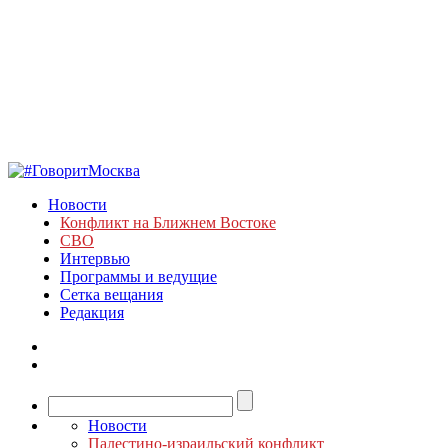
Новости
Конфликт на Ближнем Востоке
СВО
Интервью
Программы и ведущие
Сетка вещания
Редакция
Новости
Палестино-израильский конфликт