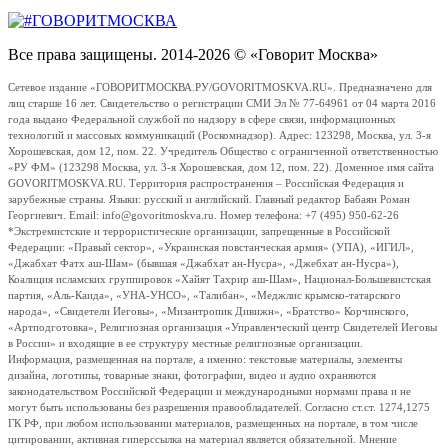
Все права защищены. 2014-2026 © «Говорит Москва»
Сетевое издание «ГОВОРИТМОСКВА.РУ/GOVORITMOSKVA.RU». Предназначено для
лиц старше 16 лет. Свидетельство о регистрации СМИ Эл № 77-64961 от 04 марта 2016
года выдано Федеральной службой по надзору в сфере связи, информационных
технологий и массовых коммуникаций (Роскомнадзор). Адрес: 123298, Москва, ул. 3-я
Хорошевская, дом 12, пом. 22. Учредитель Общество с ограниченной ответственностью
«РУ ФМ» (123298 Москва, ул. 3-я Хорошевская, дом 12, пом. 22). Доменное имя сайта
GOVORITMOSKVA.RU. Территория распространения – Российская Федерация и
зарубежные страны. Языки: русский и английский. Главный редактор Бабаян Роман
Георгиевич. Email: info@govoritmoskva.ru. Номер телефона: +7 (495) 950-62-26
*Экстремистские и террористические организации, запрещенные в Российской
Федерации: «Правый сектор», «Украинская повстанческая армия» (УПА), «ИГИЛ»,
«Джабхат Фатх аш-Шам» (бывшая «Джабхат ан-Нусра», «Джебхат ан-Нусра»),
Коалиция исламских группировок «Хайят Тахрир аш-Шам», Национал-Большевистская
партия, «Аль-Каида», «УНА-УНСО», «Талибан», «Меджлис крымско-татарского
народа», «Свидетели Иеговы», «Мизантропик Дивижн», «Братство» Корчинского,
«Артподготовка», Религиозная организация «Управленческий центр Свидетелей Иеговы
в России» и входящие в ее структуру местные религиозные организации.
Информация, размещенная на портале, а именно: текстовые материалы, элементы
дизайна, логотипы, товарные знаки, фотографии, видео и аудио охраняются
законодательством Российской Федерации и международными нормами права и не
могут быть использованы без разрешения правообладателей. Согласно ст.ст. 1274,1275
ГК РФ, при любом использовании материалов, размещенных на портале, в том числе
цитировании, активная гиперссылка на материал является обязательной. Мнение