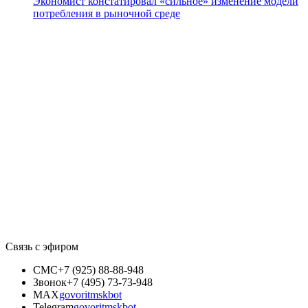
Экономист констатировал «сильное» изменение модели
потребления в рыночной среде
Связь с эфиром
СМС
+7 (925) 88-88-948
Звонок
+7 (495) 73-73-948
MAX
govoritmskbot
Telegram
govoritmskbot