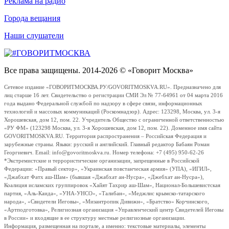
Реклама на радио
Города вещания
Наши слушатели
Все права защищены. 2014-2026 © «Говорит Москва»
Сетевое издание «ГОВОРИТМОСКВА.РУ/GOVORITMOSKVA.RU». Предназначено для
лиц старше 16 лет. Свидетельство о регистрации СМИ Эл № 77-64961 от 04 марта 2016
года выдано Федеральной службой по надзору в сфере связи, информационных
технологий и массовых коммуникаций (Роскомнадзор). Адрес: 123298, Москва, ул. 3-я
Хорошевская, дом 12, пом. 22. Учредитель Общество с ограниченной ответственностью
«РУ ФМ» (123298 Москва, ул. 3-я Хорошевская, дом 12, пом. 22). Доменное имя сайта
GOVORITMOSKVA.RU. Территория распространения – Российская Федерация и
зарубежные страны. Языки: русский и английский. Главный редактор Бабаян Роман
Георгиевич. Email: info@govoritmoskva.ru. Номер телефона: +7 (495) 950-62-26
*Экстремистские и террористические организации, запрещенные в Российской
Федерации: «Правый сектор», «Украинская повстанческая армия» (УПА), «ИГИЛ»,
«Джабхат Фатх аш-Шам» (бывшая «Джабхат ан-Нусра», «Джебхат ан-Нусра»),
Коалиция исламских группировок «Хайят Тахрир аш-Шам», Национал-Большевистская
партия, «Аль-Каида», «УНА-УНСО», «Талибан», «Меджлис крымско-татарского
народа», «Свидетели Иеговы», «Мизантропик Дивижн», «Братство» Корчинского,
«Артподготовка», Религиозная организация «Управленческий центр Свидетелей Иеговы
в России» и входящие в ее структуру местные религиозные организации.
Информация, размещенная на портале, а именно: текстовые материалы, элементы