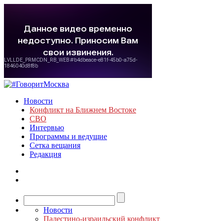
Новости
Конфликт на Ближнем Востоке
СВО
Интервью
Программы и ведущие
Сетка вещания
Редакция
Новости
Палестино-израильский конфликт