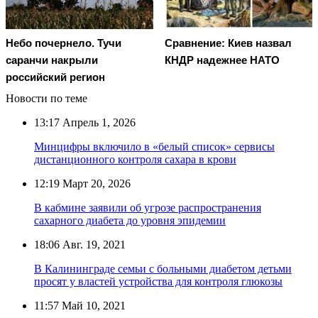
Небо почернело. Тучи
Сравнение: Киев назвал
саранчи накрыли
КНДР надежнее НАТО
российский регион
Новости по теме
13:17
Апрель 1, 2026
Минцифры включило в «белый список» сервисы
дистанционного контроля сахара в крови
12:19
Март 20, 2026
В кабмине заявили об угрозе распространения
сахарного диабета до уровня эпидемии
18:06
Авг. 19, 2021
В Калининграде семьи с больными диабетом детьми
просят у властей устройства для контроля глюкозы
11:57
Май 10, 2021