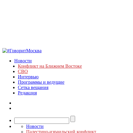
Новости
Конфликт на Ближнем Востоке
СВО
Интервью
Программы и ведущие
Сетка вещания
Редакция
Новости
Палестино-израильский конфликт