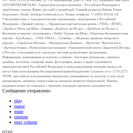
«РУ ФМ» (123298 Москва, ул. 3-я Хорошевская, дом 12, пом. 22). Доменное имя сайта
GOVORITMOSKVA.RU. Территория распространения – Российская Федерация и
зарубежные страны. Языки: русский и английский. Главный редактор Бабаян Роман
Георгиевич. Email: info@govoritmoskva.ru. Номер телефона: +7 (495) 950-62-26
*Экстремистские и террористические организации, запрещенные в Российской
Федерации: «Правый сектор», «Украинская повстанческая армия» (УПА), «ИГИЛ»,
«Джабхат Фатх аш-Шам» (бывшая «Джабхат ан-Нусра», «Джебхат ан-Нусра»),
Коалиция исламских группировок «Хайят Тахрир аш-Шам», Национал-Большевистская
партия, «Аль-Каида», «УНА-УНСО», «Талибан», «Меджлис крымско-татарского
народа», «Свидетели Иеговы», «Мизантропик Дивижн», «Братство» Корчинского,
«Артподготовка», Религиозная организация «Управленческий центр Свидетелей Иеговы
в России» и входящие в ее структуру местные религиозные организации.
Информация, размещенная на портале, а именно: текстовые материалы, элементы
дизайна, логотипы, товарные знаки, фотографии, видео и аудио охраняются
законодательством Российской Федерации и международными нормами права и не
могут быть использованы без разрешения правообладателей. Согласно ст.ст. 1274,1275
ГК РФ, при любом использовании материалов, размещенных на портале, в том числе
цитировании, активная гиперссылка на материал является обязательной. Мнение
редакции может не совпадать с мнением отдельных авторов и колумнистов.
Сообщение отправлено
play
pause
mute
unmute
max volume
02:01