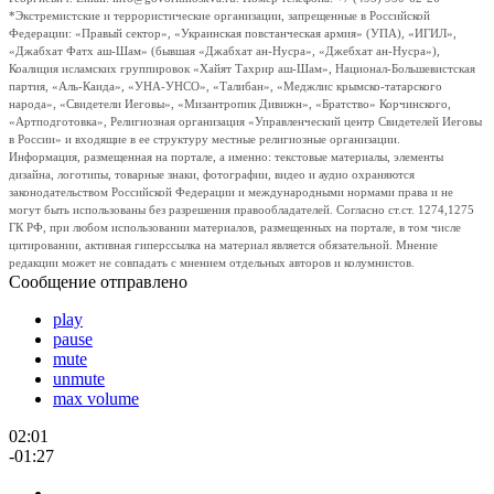
*Экстремистские и террористические организации, запрещенные в Российской
Федерации: «Правый сектор», «Украинская повстанческая армия» (УПА), «ИГИЛ»,
«Джабхат Фатх аш-Шам» (бывшая «Джабхат ан-Нусра», «Джебхат ан-Нусра»),
Коалиция исламских группировок «Хайят Тахрир аш-Шам», Национал-Большевистская
партия, «Аль-Каида», «УНА-УНСО», «Талибан», «Меджлис крымско-татарского
народа», «Свидетели Иеговы», «Мизантропик Дивижн», «Братство» Корчинского,
«Артподготовка», Религиозная организация «Управленческий центр Свидетелей Иеговы
в России» и входящие в ее структуру местные религиозные организации.
Информация, размещенная на портале, а именно: текстовые материалы, элементы
дизайна, логотипы, товарные знаки, фотографии, видео и аудио охраняются
законодательством Российской Федерации и международными нормами права и не
могут быть использованы без разрешения правообладателей. Согласно ст.ст. 1274,1275
ГК РФ, при любом использовании материалов, размещенных на портале, в том числе
цитировании, активная гиперссылка на материал является обязательной. Мнение
редакции может не совпадать с мнением отдельных авторов и колумнистов.
Сообщение отправлено
play
pause
mute
unmute
max volume
02:01
-01:27