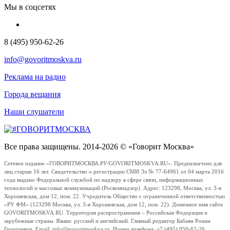
Мы в соцсетях
8 (495) 950-62-26
info@govoritmoskva.ru
Реклама на радио
Города вещания
Наши слушатели
Все права защищены. 2014-2026 © «Говорит Москва»
Сетевое издание «ГОВОРИТМОСКВА.РУ/GOVORITMOSKVA.RU». Предназначено для
лиц старше 16 лет. Свидетельство о регистрации СМИ Эл № 77-64961 от 04 марта 2016
года выдано Федеральной службой по надзору в сфере связи, информационных
технологий и массовых коммуникаций (Роскомнадзор). Адрес: 123298, Москва, ул. 3-я
Хорошевская, дом 12, пом. 22. Учредитель Общество с ограниченной ответственностью
«РУ ФМ» (123298 Москва, ул. 3-я Хорошевская, дом 12, пом. 22). Доменное имя сайта
GOVORITMOSKVA.RU. Территория распространения – Российская Федерация и
зарубежные страны. Языки: русский и английский. Главный редактор Бабаян Роман
Георгиевич. Email: info@govoritmoskva.ru. Номер телефона: +7 (495) 950-62-26