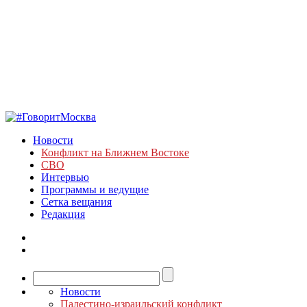
Новости
Конфликт на Ближнем Востоке
СВО
Интервью
Программы и ведущие
Сетка вещания
Редакция
Новости
Палестино-израильский конфликт