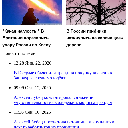
"Какая наглость!" В
В России грибники
Британии поразились
наткнулись на «кричащее»
удару России по Киеву
дерево
Новости по теме
12:28
Янв. 22, 2026
В Госдуме объяснили тренд на покупку квартир в
Заполярье среди молодёжи
09:09
Окт. 15, 2025
Алексей Зубец констатировал снижение
«чувствительности» молодёжи к модным трендам
11:36
Сен. 16, 2025
Алексей Зубец посоветовал столичным компаниям
искать работников из провинции