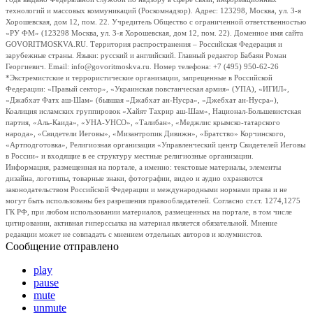
технологий и массовых коммуникаций (Роскомнадзор). Адрес: 123298, Москва, ул. 3-я
Хорошевская, дом 12, пом. 22. Учредитель Общество с ограниченной ответственностью
«РУ ФМ» (123298 Москва, ул. 3-я Хорошевская, дом 12, пом. 22). Доменное имя сайта
GOVORITMOSKVA.RU. Территория распространения – Российская Федерация и
зарубежные страны. Языки: русский и английский. Главный редактор Бабаян Роман
Георгиевич. Email: info@govoritmoskva.ru. Номер телефона: +7 (495) 950-62-26
*Экстремистские и террористические организации, запрещенные в Российской
Федерации: «Правый сектор», «Украинская повстанческая армия» (УПА), «ИГИЛ»,
«Джабхат Фатх аш-Шам» (бывшая «Джабхат ан-Нусра», «Джебхат ан-Нусра»),
Коалиция исламских группировок «Хайят Тахрир аш-Шам», Национал-Большевистская
партия, «Аль-Каида», «УНА-УНСО», «Талибан», «Меджлис крымско-татарского
народа», «Свидетели Иеговы», «Мизантропик Дивижн», «Братство» Корчинского,
«Артподготовка», Религиозная организация «Управленческий центр Свидетелей Иеговы
в России» и входящие в ее структуру местные религиозные организации.
Информация, размещенная на портале, а именно: текстовые материалы, элементы
дизайна, логотипы, товарные знаки, фотографии, видео и аудио охраняются
законодательством Российской Федерации и международными нормами права и не
могут быть использованы без разрешения правообладателей. Согласно ст.ст. 1274,1275
ГК РФ, при любом использовании материалов, размещенных на портале, в том числе
цитировании, активная гиперссылка на материал является обязательной. Мнение
редакции может не совпадать с мнением отдельных авторов и колумнистов.
Сообщение отправлено
play
pause
mute
unmute