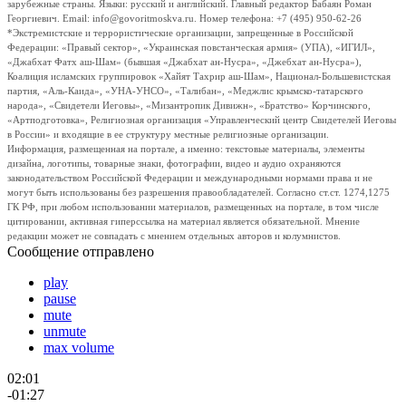
зарубежные страны. Языки: русский и английский. Главный редактор Бабаян Роман
Георгиевич. Email: info@govoritmoskva.ru. Номер телефона: +7 (495) 950-62-26
*Экстремистские и террористические организации, запрещенные в Российской
Федерации: «Правый сектор», «Украинская повстанческая армия» (УПА), «ИГИЛ»,
«Джабхат Фатх аш-Шам» (бывшая «Джабхат ан-Нусра», «Джебхат ан-Нусра»),
Коалиция исламских группировок «Хайят Тахрир аш-Шам», Национал-Большевистская
партия, «Аль-Каида», «УНА-УНСО», «Талибан», «Меджлис крымско-татарского
народа», «Свидетели Иеговы», «Мизантропик Дивижн», «Братство» Корчинского,
«Артподготовка», Религиозная организация «Управленческий центр Свидетелей Иеговы
в России» и входящие в ее структуру местные религиозные организации.
Информация, размещенная на портале, а именно: текстовые материалы, элементы
дизайна, логотипы, товарные знаки, фотографии, видео и аудио охраняются
законодательством Российской Федерации и международными нормами права и не
могут быть использованы без разрешения правообладателей. Согласно ст.ст. 1274,1275
ГК РФ, при любом использовании материалов, размещенных на портале, в том числе
цитировании, активная гиперссылка на материал является обязательной. Мнение
редакции может не совпадать с мнением отдельных авторов и колумнистов.
Сообщение отправлено
play
pause
mute
unmute
max volume
02:01
-01:27