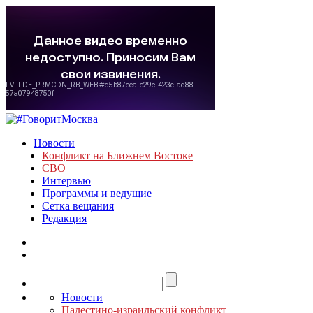
Новости
Конфликт на Ближнем Востоке
СВО
Интервью
Программы и ведущие
Сетка вещания
Редакция
Новости
Палестино-израильский конфликт