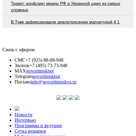
Трамп: конфликт между РФ и Украиной один из самых
сложных
В Туве зафиксировали землетрясение магнитудой 4,1
Связь с эфиром
СМС
+7 (925) 88-88-948
Звонок
+7 (495) 73-73-948
MAX
govoritmskbot
Telegram
govoritmskbot
Письмо
info@govoritmoskva.ru
Новости
Интервью
Программы и ведущие
Сетка вещания