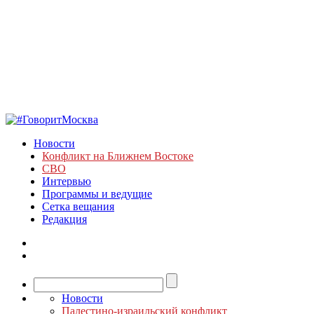
Новости
Конфликт на Ближнем Востоке
СВО
Интервью
Программы и ведущие
Сетка вещания
Редакция
Новости
Палестино-израильский конфликт