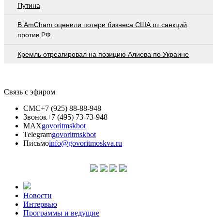
Путина
В AmCham оценили потери бизнеса США от санкций
против РФ
Кремль отреагировал на позицию Алиева по Украине
Связь с эфиром
СМС
+7 (925) 88-88-948
Звонок
+7 (495) 73-73-948
MAX
govoritmskbot
Telegram
govoritmskbot
Письмо
info@govoritmoskva.ru
Новости
Интервью
Программы и ведущие