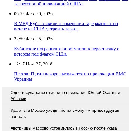
«агрессивной провокацией США»
06:52
Фев. 26, 2026
В МВД Кубы заявили о намерении задержанных на
катере из США устроить теракт
22:50
Фев. 25, 2026
Кубинские пограничники вступили в перестрелку с
катером под флагом США
12:17
Ноя. 27, 2018
Песков: Путин вскоре выскажется по провокации ВМС
Украины
Одно государство отменило признание Южной Осетии и
Абхазии
Ураганы в Москве уходят, но на смену им придет другая
напасть
Австрийцы массово устремились в Россию после указа