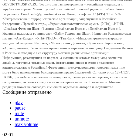
GOVORITMOSKVA.RU. Территория распространения – Российская Федерация и
зарубежные страны. Языки: русский и английский. Главный редактор Бабаян Роман
Георгиевич. Email: info@govoritmoskva.ru. Номер телефона: +7 (495) 950-62-26
*Экстремистские и террористические организации, запрещенные в Российской
Федерации: «Правый сектор», «Украинская повстанческая армия» (УПА), «ИГИЛ»,
«Джабхат Фатх аш-Шам» (бывшая «Джабхат ан-Нусра», «Джебхат ан-Нусра»),
Коалиция исламских группировок «Хайят Тахрир аш-Шам», Национал-Большевистская
партия, «Аль-Каида», «УНА-УНСО», «Талибан», «Меджлис крымско-татарского
народа», «Свидетели Иеговы», «Мизантропик Дивижн», «Братство» Корчинского,
«Артподготовка», Религиозная организация «Управленческий центр Свидетелей Иеговы
в России» и входящие в ее структуру местные религиозные организации.
Информация, размещенная на портале, а именно: текстовые материалы, элементы
дизайна, логотипы, товарные знаки, фотографии, видео и аудио охраняются
законодательством Российской Федерации и международными нормами права и не
могут быть использованы без разрешения правообладателей. Согласно ст.ст. 1274,1275
ГК РФ, при любом использовании материалов, размещенных на портале, в том числе
цитировании, активная гиперссылка на материал является обязательной. Мнение
редакции может не совпадать с мнением отдельных авторов и колумнистов.
Сообщение отправлено
play
pause
mute
unmute
max volume
02:01