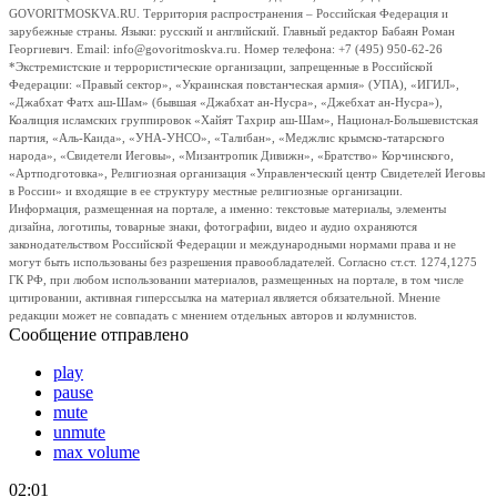
GOVORITMOSKVA.RU. Территория распространения – Российская Федерация и
зарубежные страны. Языки: русский и английский. Главный редактор Бабаян Роман
Георгиевич. Email: info@govoritmoskva.ru. Номер телефона: +7 (495) 950-62-26
*Экстремистские и террористические организации, запрещенные в Российской
Федерации: «Правый сектор», «Украинская повстанческая армия» (УПА), «ИГИЛ»,
«Джабхат Фатх аш-Шам» (бывшая «Джабхат ан-Нусра», «Джебхат ан-Нусра»),
Коалиция исламских группировок «Хайят Тахрир аш-Шам», Национал-Большевистская
партия, «Аль-Каида», «УНА-УНСО», «Талибан», «Меджлис крымско-татарского
народа», «Свидетели Иеговы», «Мизантропик Дивижн», «Братство» Корчинского,
«Артподготовка», Религиозная организация «Управленческий центр Свидетелей Иеговы
в России» и входящие в ее структуру местные религиозные организации.
Информация, размещенная на портале, а именно: текстовые материалы, элементы
дизайна, логотипы, товарные знаки, фотографии, видео и аудио охраняются
законодательством Российской Федерации и международными нормами права и не
могут быть использованы без разрешения правообладателей. Согласно ст.ст. 1274,1275
ГК РФ, при любом использовании материалов, размещенных на портале, в том числе
цитировании, активная гиперссылка на материал является обязательной. Мнение
редакции может не совпадать с мнением отдельных авторов и колумнистов.
Сообщение отправлено
play
pause
mute
unmute
max volume
02:01