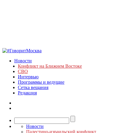
Новости
Конфликт на Ближнем Востоке
СВО
Интервью
Программы и ведущие
Сетка вещания
Редакция
Новости
Палестино-израильский конфликт