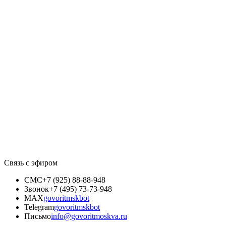
Связь с эфиром
СМС
+7 (925) 88-88-948
Звонок
+7 (495) 73-73-948
MAX
govoritmskbot
Telegram
govoritmskbot
Письмо
info@govoritmoskva.ru