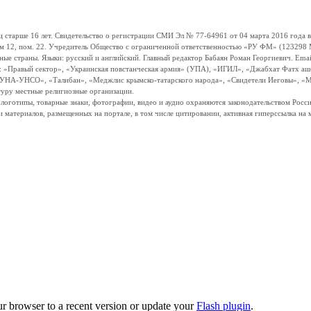
ше 16 лет. Свидетельство о регистрации СМИ Эл № 77-64961 от 04 марта 2016 года вы
ом 12, пом. 22. Учредитель Общество с ограниченной ответственностью «РУ ФМ» (123298 Мо
траны. Языки: русский и английский. Главный редактор Бабаян Роман Георгиевич. Email:
и: «Правый сектор», «Украинская повстанческая армия» (УПА), «ИГИЛ», «Джабхат Фатх а
«УНА-УНСО», «Талибан», «Меджлис крымско-татарского народа», «Свидетели Иеговы», «М
туру местные религиозные организации.
, логотипы, товарные знаки, фотографии, видео и аудио охраняются законодательством Ро
и материалов, размещенных на портале, в том числе цитировании, активная гиперссылка на 
ur browser to a recent version or update your
Flash plugin
.