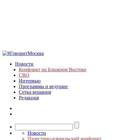
Новости
Конфликт на Ближнем Востоке
СВО
Интервью
Программы и ведущие
Сетка вещания
Редакция
Новости
Палестино-израильский конфликт