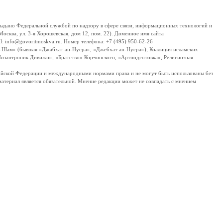
дано Федеральной службой по надзору в сфере связи, информационных технологий и
сква, ул. 3-я Хорошевская, дом 12, пом. 22). Доменное имя сайта
 info@govoritmoskva.ru. Номер телефона: +7 (495) 950-62-26
ш-Шам» (бывшая «Джабхат ан-Нусра», «Джебхат ан-Нусра»), Коалиция исламских
изантропик Дивижн», «Братство» Корчинского, «Артподготовка», Религиозная
ссийской Федерации и международными нормами права и не могут быть использованы без
материал является обязательной. Мнение редакции может не совпадать с мнением