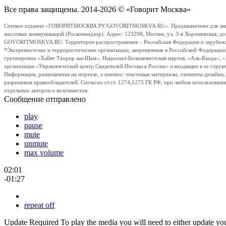
Все права защищены. 2014-2026 © «Говорит Москва»
Сетевое издание «ГОВОРИТМОСКВА.РУ/GOVORITMOSKVA.RU». Предназначено для лиц стар
массовых коммуникаций (Роскомнадзор). Адрес: 123298, Москва, ул. 3-я Хорошевская, д
GOVORITMOSKVA.RU. Территория распространения – Российская Федерация и зарубежные с
*Экстремистские и террористические организации, запрещенные в Российской Федераци
группировок «Хайят Тахрир аш-Шам», Национал-Большевистская партия, «Аль-Каида», 
организация «Управленческий центр Свидетелей Иеговы в России» и входящие в ее струк
Информация, размещенная на портале, а именно: текстовые материалы, элементы дизайна
разрешения правообладателей. Согласно ст.ст. 1274,1275 ГК РФ, при любом использовани
отдельных авторов и колумнистов.
Сообщение отправлено
play
pause
mute
unmute
max volume
02:01
-01:27
repeat off
Update Required
To play the media you will need to either update yo