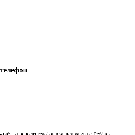
 телефон
-нибудь проносит телефон в заднем кармане. Ребёнок