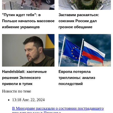
"Путин ждет тебя": в
Заставим раскаяться:
Польше началось массовое
союзник России дал
избиение украинцев
грозное обещание
Handelsblatt: хаотичные
Европа потеряла
решения Зеленского
триллионы: анализ
привели в тупик
последствий
Новости по теме
13:18
Авг. 22, 2024
В Минздраве рассказали о состоянии пострадавшего
при взрыве газа в Прикамье