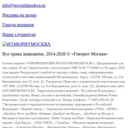
info@govoritmoskva.ru
Реклама на радио
Города вещания
Наши слушатели
Все права защищены. 2014-2026 © «Говорит Москва»
Сетевое издание «ГОВОРИТМОСКВА.РУ/GOVORITMOSKVA.RU». Предназначено для
лиц старше 16 лет. Свидетельство о регистрации СМИ Эл № 77-64961 от 04 марта 2016
года выдано Федеральной службой по надзору в сфере связи, информационных
технологий и массовых коммуникаций (Роскомнадзор). Адрес: 123298, Москва, ул. 3-я
Хорошевская, дом 12, пом. 22. Учредитель Общество с ограниченной ответственностью
«РУ ФМ» (123298 Москва, ул. 3-я Хорошевская, дом 12, пом. 22). Доменное имя сайта
GOVORITMOSKVA.RU. Территория распространения – Российская Федерация и
зарубежные страны. Языки: русский и английский. Главный редактор Бабаян Роман
Георгиевич. Email: info@govoritmoskva.ru. Номер телефона: +7 (495) 950-62-26
*Экстремистские и террористические организации, запрещенные в Российской
Федерации: «Правый сектор», «Украинская повстанческая армия» (УПА), «ИГИЛ»,
«Джабхат Фатх аш-Шам» (бывшая «Джабхат ан-Нусра», «Джебхат ан-Нусра»),
Коалиция исламских группировок «Хайят Тахрир аш-Шам», Национал-Большевистская
партия, «Аль-Каида», «УНА-УНСО», «Талибан», «Меджлис крымско-татарского
народа», «Свидетели Иеговы», «Мизантропик Дивижн», «Братство» Корчинского,