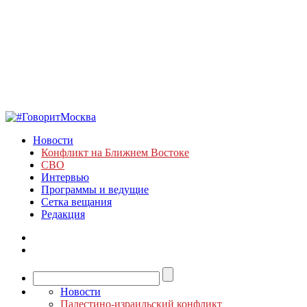
Новости
Конфликт на Ближнем Востоке
СВО
Интервью
Программы и ведущие
Сетка вещания
Редакция
Новости
Палестино-израильский конфликт