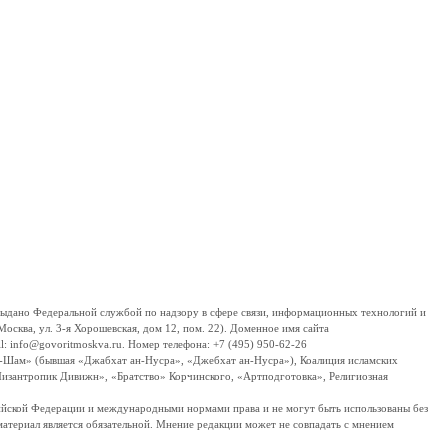
дано Федеральной службой по надзору в сфере связи, информационных технологий и
сква, ул. 3-я Хорошевская, дом 12, пом. 22). Доменное имя сайта
 info@govoritmoskva.ru. Номер телефона: +7 (495) 950-62-26
ш-Шам» (бывшая «Джабхат ан-Нусра», «Джебхат ан-Нусра»), Коалиция исламских
изантропик Дивижн», «Братство» Корчинского, «Артподготовка», Религиозная
ссийской Федерации и международными нормами права и не могут быть использованы без
материал является обязательной. Мнение редакции может не совпадать с мнением