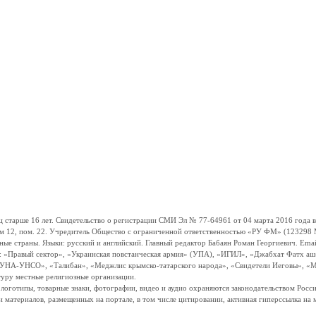
ше 16 лет. Свидетельство о регистрации СМИ Эл № 77-64961 от 04 марта 2016 года вы
ом 12, пом. 22. Учредитель Общество с ограниченной ответственностью «РУ ФМ» (123298 Мо
траны. Языки: русский и английский. Главный редактор Бабаян Роман Георгиевич. Email:
и: «Правый сектор», «Украинская повстанческая армия» (УПА), «ИГИЛ», «Джабхат Фатх а
«УНА-УНСО», «Талибан», «Меджлис крымско-татарского народа», «Свидетели Иеговы», «М
туру местные религиозные организации.
, логотипы, товарные знаки, фотографии, видео и аудио охраняются законодательством Ро
и материалов, размещенных на портале, в том числе цитировании, активная гиперссылка на 