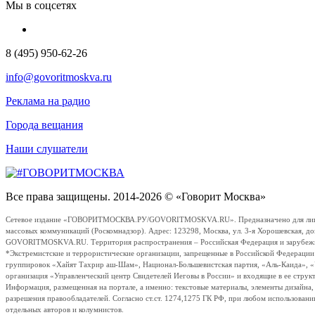
Мы в соцсетях
8 (495) 950-62-26
info@govoritmoskva.ru
Реклама на радио
Города вещания
Наши слушатели
Все права защищены. 2014-2026 © «Говорит Москва»
Сетевое издание «ГОВОРИТМОСКВА.РУ/GOVORITMOSKVA.RU». Предназначено для лиц стар
массовых коммуникаций (Роскомнадзор). Адрес: 123298, Москва, ул. 3-я Хорошевская, д
GOVORITMOSKVA.RU. Территория распространения – Российская Федерация и зарубежные с
*Экстремистские и террористические организации, запрещенные в Российской Федераци
группировок «Хайят Тахрир аш-Шам», Национал-Большевистская партия, «Аль-Каида», 
организация «Управленческий центр Свидетелей Иеговы в России» и входящие в ее струк
Информация, размещенная на портале, а именно: текстовые материалы, элементы дизайна
разрешения правообладателей. Согласно ст.ст. 1274,1275 ГК РФ, при любом использовани
отдельных авторов и колумнистов.