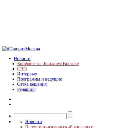
Новости
Конфликт на Ближнем Востоке
СВО
Интервью
Программы и ведущие
Сетка вещания
Редакция
Новости
Палестино-израильский конфликт