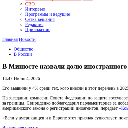
СВО
Интервью
Программы и ведущие
Сетка вещания
Редакция
Приложение
Главная
Новости
Общество
В России
В Минюсте назвали долю иностранного
14:47
Июнь 4, 2026
Его выявили у 4% среди тех, кого внесли в этот перечень в 20
На заседании комиссии Совета Федерации по защите госсувере
за границы. Свириденко поблагодарил парламентариев за добав
американского закона о регистрации иноагентов, передаёт
«Ко
«Если у американцев и в Европе этот признак существует, поч
Версия для печати