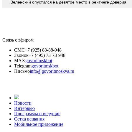
Зеленский опустился на девятое место в рейтинге доверия
Связь с эфиром
СМС
+7 (925) 88-88-948
Звонок
+7 (495) 73-73-948
MAX
govoritmskbot
Telegram
govoritmskbot
Письмо
info@govoritmoskva.ru
Новости
Интервью
Программы и ведущие
Сетка вещания
Мобильное приложение