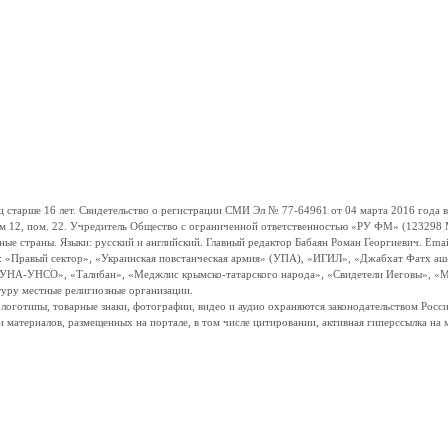
ше 16 лет. Свидетельство о регистрации СМИ Эл № 77-64961 от 04 марта 2016 года вы
ом 12, пом. 22. Учредитель Общество с ограниченной ответственностью «РУ ФМ» (123298 Мо
траны. Языки: русский и английский. Главный редактор Бабаян Роман Георгиевич. Email:
и: «Правый сектор», «Украинская повстанческая армия» (УПА), «ИГИЛ», «Джабхат Фатх а
«УНА-УНСО», «Талибан», «Меджлис крымско-татарского народа», «Свидетели Иеговы», «М
туру местные религиозные организации.
, логотипы, товарные знаки, фотографии, видео и аудио охраняются законодательством Ро
и материалов, размещенных на портале, в том числе цитировании, активная гиперссылка на 