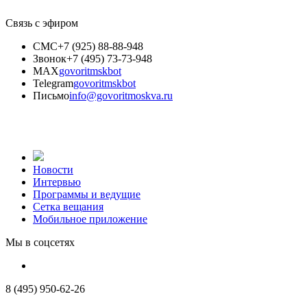
Связь с эфиром
СМС
+7 (925) 88-88-948
Звонок
+7 (495) 73-73-948
MAX
govoritmskbot
Telegram
govoritmskbot
Письмо
info@govoritmoskva.ru
Новости
Интервью
Программы и ведущие
Сетка вещания
Мобильное приложение
Мы в соцсетях
8 (495) 950-62-26