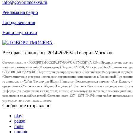
info@govoritmoskva.ru
Реклама на радио
Города вещания
Наши слушатели
Все права защищены. 2014-2026 © «Говорит Москва»
Сетевое издание «ГОВОРИТМОСКВА.РУ/GOVORITMOSKVA.RU». Предназначено для лиц стар
массовых коммуникаций (Роскомнадзор). Адрес: 123298, Москва, ул. 3-я Хорошевская, д
GOVORITMOSKVA.RU. Территория распространения – Российская Федерация и зарубежные с
*Экстремистские и террористические организации, запрещенные в Российской Федераци
группировок «Хайят Тахрир аш-Шам», Национал-Большевистская партия, «Аль-Каида», 
организация «Управленческий центр Свидетелей Иеговы в России» и входящие в ее струк
Информация, размещенная на портале, а именно: текстовые материалы, элементы дизайна
разрешения правообладателей. Согласно ст.ст. 1274,1275 ГК РФ, при любом использовани
отдельных авторов и колумнистов.
Сообщение отправлено
play
pause
mute
unmute