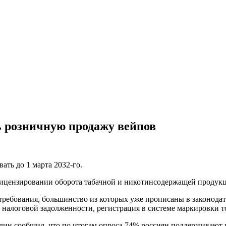
ь розничную продажу вейпов
вать до 1 марта 2032-го.
о лицензировании оборота табачной и никотинсодержащей продук
 требования, большинство из которых уже прописаны в законода
е налоговой задолженности, регистрация в системе маркировки т
ин сообщил, что по итогам опроса 74% россиян поддерживают 