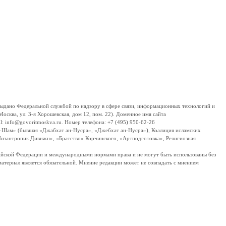
дано Федеральной службой по надзору в сфере связи, информационных технологий и
сква, ул. 3-я Хорошевская, дом 12, пом. 22). Доменное имя сайта
 info@govoritmoskva.ru. Номер телефона: +7 (495) 950-62-26
ш-Шам» (бывшая «Джабхат ан-Нусра», «Джебхат ан-Нусра»), Коалиция исламских
изантропик Дивижн», «Братство» Корчинского, «Артподготовка», Религиозная
ссийской Федерации и международными нормами права и не могут быть использованы без
материал является обязательной. Мнение редакции может не совпадать с мнением