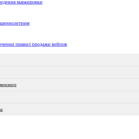
ведения маркировки
ершеннолетним
точении правил продажи вейпов
ленского
ых