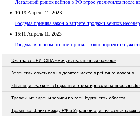
Легальный рынок вейпов в РФ втрое увеличился после в
16:19
Апрель 11, 2023
Госдума приняла закон о запрете продажи вейпов несов
15:11
Апрель 11, 2023
Госдума в первом чтении приняла законопроект об ужес
Экс-глава ЦРУ: США «мечутся как пьяный боксер»
Зеленский опустился на девятое место в рейтинге доверия
«Выглядит жалко»: в Германии отреагировали на просьбы Зе
Тревожные сирены завыли по всей Курганской области
Трамп: конфликт между РФ и Украиной один из самых сложн