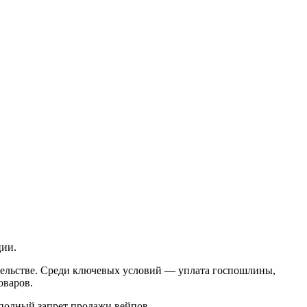
ции.
тельстве. Среди ключевых условий — уплата госпошлины,
оваров.
полный запрет продажи вейпов.