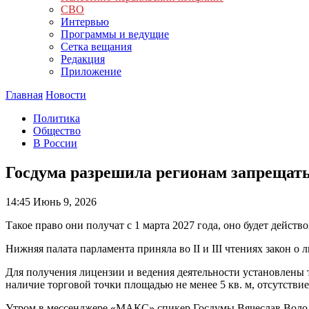
СВО
Интервью
Программы и ведущие
Сетка вещания
Редакция
Приложение
Главная
Новости
Политика
Общество
В России
Госдума разрешила регионам запрещат
14:45
Июнь 9, 2026
Такое право они получат с 1 марта 2027 года, оно будет действо
Нижняя палата парламента приняла во II и III чтениях закон 
Для получения лицензии и ведения деятельности установлены
наличие торговой точки площадью не менее 5 кв. м, отсутстви
Утром в мессенджере «МАКС» спикер Госдумы Вячеслав Волод