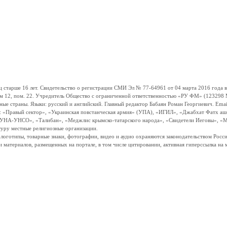
ше 16 лет. Свидетельство о регистрации СМИ Эл № 77-64961 от 04 марта 2016 года вы
ом 12, пом. 22. Учредитель Общество с ограниченной ответственностью «РУ ФМ» (123298 Мо
траны. Языки: русский и английский. Главный редактор Бабаян Роман Георгиевич. Email:
и: «Правый сектор», «Украинская повстанческая армия» (УПА), «ИГИЛ», «Джабхат Фатх а
«УНА-УНСО», «Талибан», «Меджлис крымско-татарского народа», «Свидетели Иеговы», «М
туру местные религиозные организации.
, логотипы, товарные знаки, фотографии, видео и аудио охраняются законодательством Ро
и материалов, размещенных на портале, в том числе цитировании, активная гиперссылка на 