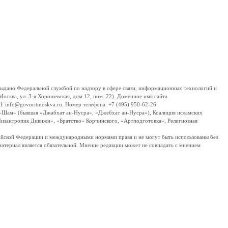
дано Федеральной службой по надзору в сфере связи, информационных технологий и
сква, ул. 3-я Хорошевская, дом 12, пом. 22). Доменное имя сайта
 info@govoritmoskva.ru. Номер телефона: +7 (495) 950-62-26
ш-Шам» (бывшая «Джабхат ан-Нусра», «Джебхат ан-Нусра»), Коалиция исламских
изантропик Дивижн», «Братство» Корчинского, «Артподготовка», Религиозная
ссийской Федерации и международными нормами права и не могут быть использованы без
материал является обязательной. Мнение редакции может не совпадать с мнением