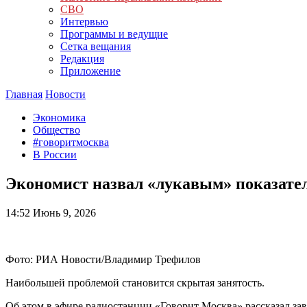
СВО
Интервью
Программы и ведущие
Сетка вещания
Редакция
Приложение
Главная
Новости
Экономика
Общество
#говоритмосква
В России
Экономист назвал «лукавым» показател
14:52
Июнь 9, 2026
Фото: РИА Новости/Владимир Трефилов
Наибольшей проблемой становится скрытая занятость.
Об этом в эфире радиостанции «Говорит Москва» рассказал з