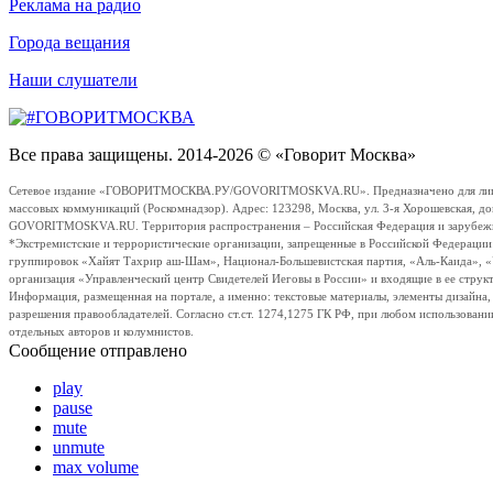
Реклама на радио
Города вещания
Наши слушатели
Все права защищены. 2014-2026 © «Говорит Москва»
Сетевое издание «ГОВОРИТМОСКВА.РУ/GOVORITMOSKVA.RU». Предназначено для лиц стар
массовых коммуникаций (Роскомнадзор). Адрес: 123298, Москва, ул. 3-я Хорошевская, д
GOVORITMOSKVA.RU. Территория распространения – Российская Федерация и зарубежные с
*Экстремистские и террористические организации, запрещенные в Российской Федераци
группировок «Хайят Тахрир аш-Шам», Национал-Большевистская партия, «Аль-Каида», 
организация «Управленческий центр Свидетелей Иеговы в России» и входящие в ее струк
Информация, размещенная на портале, а именно: текстовые материалы, элементы дизайна
разрешения правообладателей. Согласно ст.ст. 1274,1275 ГК РФ, при любом использовани
отдельных авторов и колумнистов.
Сообщение отправлено
play
pause
mute
unmute
max volume