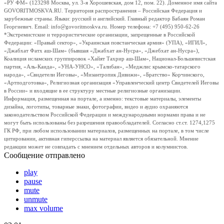
«РУ ФМ» (123298 Москва, ул. 3-я Хорошевская, дом 12, пом. 22). Доменное имя сайта
GOVORITMOSKVA.RU. Территория распространения – Российская Федерация и
зарубежные страны. Языки: русский и английский. Главный редактор Бабаян Роман
Георгиевич. Email: info@govoritmoskva.ru. Номер телефона: +7 (495) 950-62-26
*Экстремистские и террористические организации, запрещенные в Российской
Федерации: «Правый сектор», «Украинская повстанческая армия» (УПА), «ИГИЛ»,
«Джабхат Фатх аш-Шам» (бывшая «Джабхат ан-Нусра», «Джебхат ан-Нусра»),
Коалиция исламских группировок «Хайят Тахрир аш-Шам», Национал-Большевистская
партия, «Аль-Каида», «УНА-УНСО», «Талибан», «Меджлис крымско-татарского
народа», «Свидетели Иеговы», «Мизантропик Дивижн», «Братство» Корчинского,
«Артподготовка», Религиозная организация «Управленческий центр Свидетелей Иеговы
в России» и входящие в ее структуру местные религиозные организации.
Информация, размещенная на портале, а именно: текстовые материалы, элементы
дизайна, логотипы, товарные знаки, фотографии, видео и аудио охраняются
законодательством Российской Федерации и международными нормами права и не
могут быть использованы без разрешения правообладателей. Согласно ст.ст. 1274,1275
ГК РФ, при любом использовании материалов, размещенных на портале, в том числе
цитировании, активная гиперссылка на материал является обязательной. Мнение
редакции может не совпадать с мнением отдельных авторов и колумнистов.
Сообщение отправлено
play
pause
mute
unmute
max volume