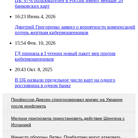
ЦБ: 97% пользователей в России имеют меньше 20
банковских карт
16:23
Июнь 4, 2026
Дмитрий Григоренко заявил о вероятности компенсаций
потерь жертвам кибермошенников
15:54
Фев. 10, 2026
ГД приняла в I чтении новый пакет мер против
кибермошенников
20:43
Окт. 8, 2025
В ЦБ назвали предельное число карт на одного
россиянина в одном банке
Профессор Диесен спрогнозировал кризис на Украине
после конфликта
Мелони пригрозила приостановить действие Шенгена с
Испанией
Министр обороны Литвы: Прибалтику могут атаковать