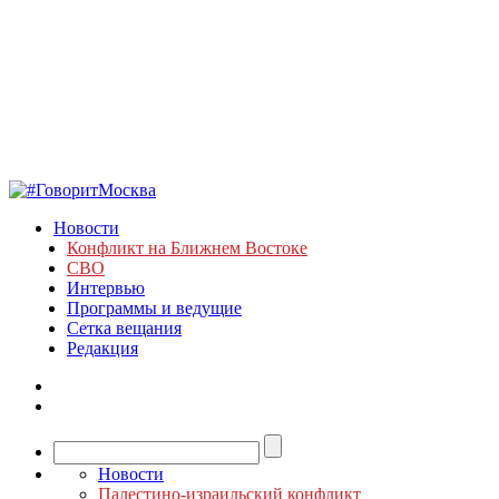
Новости
Конфликт на Ближнем Востоке
СВО
Интервью
Программы и ведущие
Сетка вещания
Редакция
Новости
Палестино-израильский конфликт