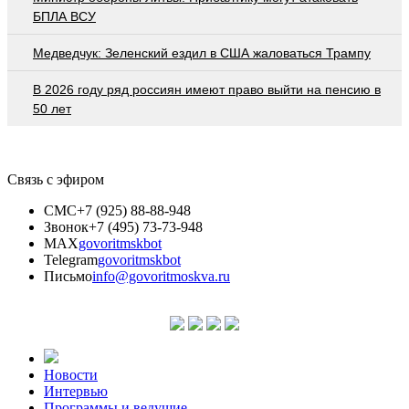
БПЛА ВСУ
Медведчук: Зеленский ездил в США жаловаться Трампу
В 2026 году ряд россиян имеют право выйти на пенсию в
50 лет
Связь с эфиром
СМС
+7 (925) 88-88-948
Звонок
+7 (495) 73-73-948
MAX
govoritmskbot
Telegram
govoritmskbot
Письмо
info@govoritmoskva.ru
Новости
Интервью
Программы и ведущие