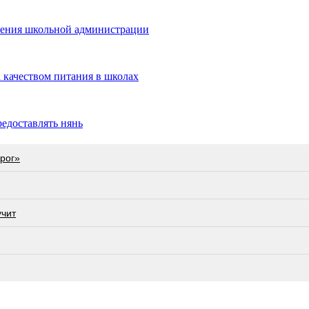
ешения школьной администрации
а качеством питания в школах
едоставлять нянь
орог»
учит