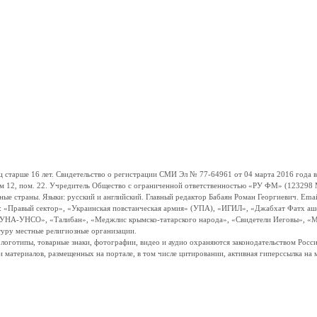
ше 16 лет. Свидетельство о регистрации СМИ Эл № 77-64961 от 04 марта 2016 года вы
ом 12, пом. 22. Учредитель Общество с ограниченной ответственностью «РУ ФМ» (123298 Мо
траны. Языки: русский и английский. Главный редактор Бабаян Роман Георгиевич. Email:
и: «Правый сектор», «Украинская повстанческая армия» (УПА), «ИГИЛ», «Джабхат Фатх а
«УНА-УНСО», «Талибан», «Меджлис крымско-татарского народа», «Свидетели Иеговы», «М
туру местные религиозные организации.
, логотипы, товарные знаки, фотографии, видео и аудио охраняются законодательством Ро
и материалов, размещенных на портале, в том числе цитировании, активная гиперссылка на 