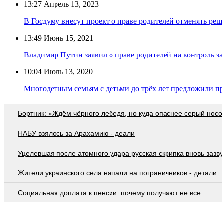
13:27
Апрель 13, 2023
В Госдуму внесут проект о праве родителей отменять р
13:49
Июнь 15, 2021
Владимир Путин заявил о праве родителей на контроль з
10:04
Июль 13, 2020
Многодетным семьям с детьми до трёх лет предложили пр
Бортник: «Ждём чёрного лебедя, но куда опаснее серый нос
НАБУ взялось за Арахамию - деали
Уцелевшая после атомного удара русская скрипка вновь зазв
Жители украинского села напали на пограничников - детали
Социальная доплата к пенсии: почему получают не все