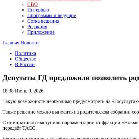
СВО
Интервью
Программы и ведущие
Сетка вещания
Редакция
Приложение
Главная
Новости
Политика
Общество
В России
Депутаты ГД предложили позволить ро
18:38
Июнь 9, 2026
Такую возможность необходимо предусмотреть на «Госуслугах
Также решение можно выносить на родительском собрании соот
С инициативой выступили парламентарии от фракции «Новые 
передаёт ТАСС.
Депутаты отметили, что сейчас решение о меню во многих слу