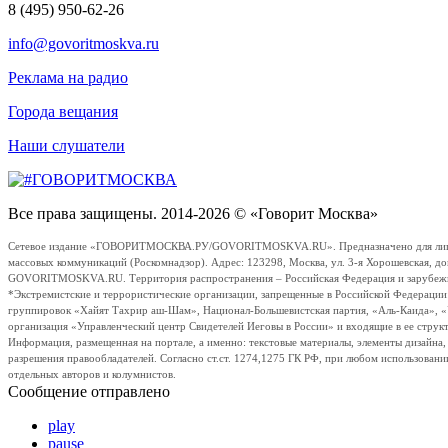
8 (495) 950-62-26
info@govoritmoskva.ru
Реклама на радио
Города вещания
Наши слушатели
Все права защищены. 2014-2026 © «Говорит Москва»
Сетевое издание «ГОВОРИТМОСКВА.РУ/GOVORITMOSKVA.RU». Предназначено для лиц стар
массовых коммуникаций (Роскомнадзор). Адрес: 123298, Москва, ул. 3-я Хорошевская, д
GOVORITMOSKVA.RU. Территория распространения – Российская Федерация и зарубежные с
*Экстремистские и террористические организации, запрещенные в Российской Федераци
группировок «Хайят Тахрир аш-Шам», Национал-Большевистская партия, «Аль-Каида», 
организация «Управленческий центр Свидетелей Иеговы в России» и входящие в ее струк
Информация, размещенная на портале, а именно: текстовые материалы, элементы дизайна
разрешения правообладателей. Согласно ст.ст. 1274,1275 ГК РФ, при любом использовани
отдельных авторов и колумнистов.
Сообщение отправлено
play
pause