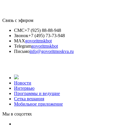
Связь с эфиром
СМС
+7 (925) 88-88-948
Звонок
+7 (495) 73-73-948
MAX
govoritmskbot
Telegram
govoritmskbot
Письмо
info@govoritmoskva.ru
Новости
Интервью
Программы и ведущие
Сетка вещания
Мобильное приложение
Мы в соцсетях