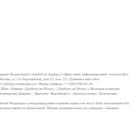
дано Федеральной службой по надзору в сфере связи, информационных технологий и
сква, ул. 3-я Хорошевская, дом 12, пом. 22). Доменное имя сайта
 info@govoritmoskva.ru. Номер телефона: +7 (495) 950-62-26
ш-Шам» (бывшая «Джабхат ан-Нусра», «Джебхат ан-Нусра»), Коалиция исламских
изантропик Дивижн», «Братство» Корчинского, «Артподготовка», Религиозная
ссийской Федерации и международными нормами права и не могут быть использованы без
материал является обязательной. Мнение редакции может не совпадать с мнением