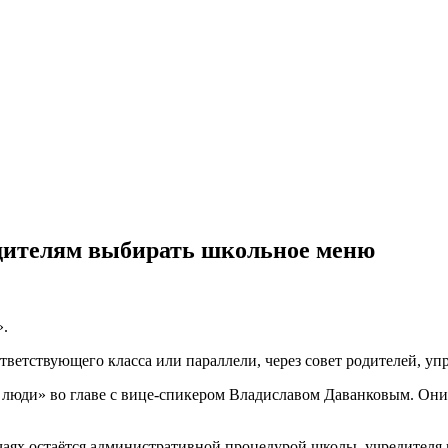
дителям выбирать школьное меню
».
ветствующего класса или параллели, через совет родителей, уп
люди» во главе с вице-спикером Владиславом Даванковым. Они
чаях остаётся административной процедурой школы, учредителя и