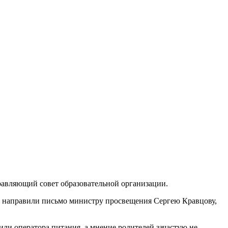
равляющий совет образовательной организации.
 направили письмо министру просвещения Сергею Кравцову,
ли оператора питания, а мнение родителей зачастую не