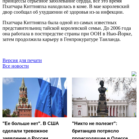
принцессы серьёзное заболевание сердца, всё это время
Пхатчара Киттияпха находилась в коме. В мае королевский
двор сообщал об ухудшении её здоровья из-за инфекции.
Пхатчара Киттияпха была одной из самых известных
представительниц тайской королевской семьи. До 2006 года
она работала в постпредстве страны при ООН в Нью-Йорке,
затем продолжила карьеру в Генпрокуратуре Таиланда.
Версия для печати
Все новости
"Ее больше нет". В США
"Никто не полезет":
сделали тревожное
британцев потрясло
заявление о России
происходящее в Одессе