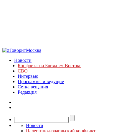
Новости
Конфликт на Ближнем Востоке
СВО
Интервью
Программы и ведущие
Сетка вещания
Редакция
Новости
Палестино-израильский конфликт