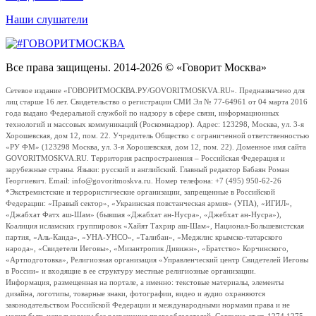
Наши слушатели
Все права защищены. 2014-2026 © «Говорит Москва»
Сетевое издание «ГОВОРИТМОСКВА.РУ/GOVORITMOSKVA.RU». Предназначено для
лиц старше 16 лет. Свидетельство о регистрации СМИ Эл № 77-64961 от 04 марта 2016
года выдано Федеральной службой по надзору в сфере связи, информационных
технологий и массовых коммуникаций (Роскомнадзор). Адрес: 123298, Москва, ул. 3-я
Хорошевская, дом 12, пом. 22. Учредитель Общество с ограниченной ответственностью
«РУ ФМ» (123298 Москва, ул. 3-я Хорошевская, дом 12, пом. 22). Доменное имя сайта
GOVORITMOSKVA.RU. Территория распространения – Российская Федерация и
зарубежные страны. Языки: русский и английский. Главный редактор Бабаян Роман
Георгиевич. Email: info@govoritmoskva.ru. Номер телефона: +7 (495) 950-62-26
*Экстремистские и террористические организации, запрещенные в Российской
Федерации: «Правый сектор», «Украинская повстанческая армия» (УПА), «ИГИЛ»,
«Джабхат Фатх аш-Шам» (бывшая «Джабхат ан-Нусра», «Джебхат ан-Нусра»),
Коалиция исламских группировок «Хайят Тахрир аш-Шам», Национал-Большевистская
партия, «Аль-Каида», «УНА-УНСО», «Талибан», «Меджлис крымско-татарского
народа», «Свидетели Иеговы», «Мизантропик Дивижн», «Братство» Корчинского,
«Артподготовка», Религиозная организация «Управленческий центр Свидетелей Иеговы
в России» и входящие в ее структуру местные религиозные организации.
Информация, размещенная на портале, а именно: текстовые материалы, элементы
дизайна, логотипы, товарные знаки, фотографии, видео и аудио охраняются
законодательством Российской Федерации и международными нормами права и не