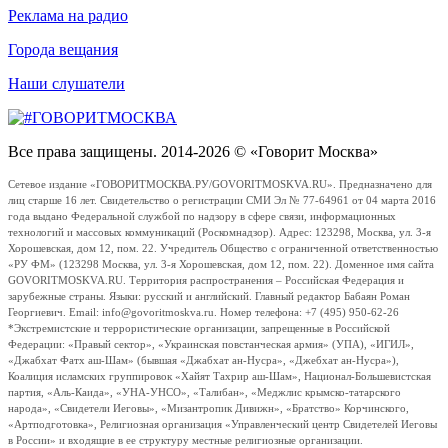
Реклама на радио
Города вещания
Наши слушатели
Все права защищены. 2014-2026 © «Говорит Москва»
Сетевое издание «ГОВОРИТМОСКВА.РУ/GOVORITMOSKVA.RU». Предназначено для
лиц старше 16 лет. Свидетельство о регистрации СМИ Эл № 77-64961 от 04 марта 2016
года выдано Федеральной службой по надзору в сфере связи, информационных
технологий и массовых коммуникаций (Роскомнадзор). Адрес: 123298, Москва, ул. 3-я
Хорошевская, дом 12, пом. 22. Учредитель Общество с ограниченной ответственностью
«РУ ФМ» (123298 Москва, ул. 3-я Хорошевская, дом 12, пом. 22). Доменное имя сайта
GOVORITMOSKVA.RU. Территория распространения – Российская Федерация и
зарубежные страны. Языки: русский и английский. Главный редактор Бабаян Роман
Георгиевич. Email: info@govoritmoskva.ru. Номер телефона: +7 (495) 950-62-26
*Экстремистские и террористические организации, запрещенные в Российской
Федерации: «Правый сектор», «Украинская повстанческая армия» (УПА), «ИГИЛ»,
«Джабхат Фатх аш-Шам» (бывшая «Джабхат ан-Нусра», «Джебхат ан-Нусра»),
Коалиция исламских группировок «Хайят Тахрир аш-Шам», Национал-Большевистская
партия, «Аль-Каида», «УНА-УНСО», «Талибан», «Меджлис крымско-татарского
народа», «Свидетели Иеговы», «Мизантропик Дивижн», «Братство» Корчинского,
«Артподготовка», Религиозная организация «Управленческий центр Свидетелей Иеговы
в России» и входящие в ее структуру местные религиозные организации.