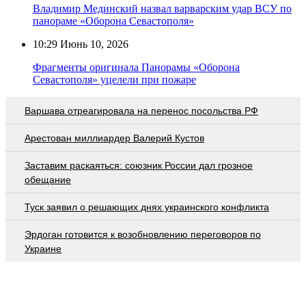
Владимир Мединский назвал варварским удар ВСУ по
панораме «Оборона Севастополя»
10:29
Июнь 10, 2026
Фрагменты оригинала Панорамы «Оборона
Севастополя» уцелели при пожаре
Варшава отреагировала на перенос посольства РФ
Арестован миллиардер Валерий Кустов
Заставим раскаяться: союзник России дал грозное
обещание
Туск заявил о решающих днях украинского конфликта
Эрдоган готовится к возобновлению переговоров по
Украине