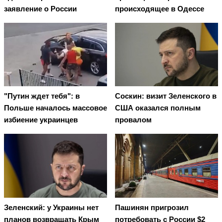
заявление о России
происходящее в Одессе
"Путин ждет тебя": в
Соскин: визит Зеленского в
Польше началось массовое
США оказался полным
избиение украинцев
провалом
Зеленский: у Украины нет
Пашинян пригрозил
планов возвращать Крым
потребовать c России $2