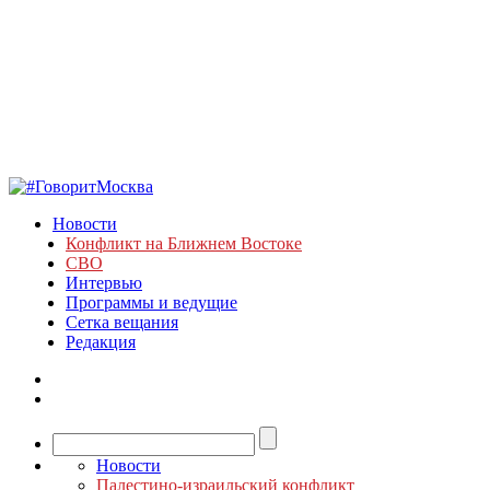
Новости
Конфликт на Ближнем Востоке
СВО
Интервью
Программы и ведущие
Сетка вещания
Редакция
Новости
Палестино-израильский конфликт