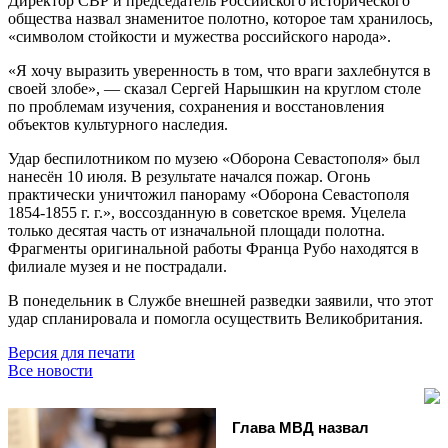
Директор СВР и председатель Российского исторического
общества назвал знаменитое полотно, которое там хранилось,
«символом стойкости и мужества российского народа».
«Я хочу выразить уверенность в том, что враги захлебнутся в
своей злобе», — сказал Сергей Нарышкин на круглом столе
по проблемам изучения, сохранения и восстановления
объектов культурного наследия.
Удар беспилотником по музею «Оборона Севастополя» был
нанесён 10 июля. В результате начался пожар. Огонь
практически уничтожил панораму «Оборона Севастополя
1854-1855 г. г.», воссозданную в советское время. Уцелела
только десятая часть от изначальной площади полотна.
Фрагменты оригинальной работы Франца Рубо находятся в
филиале музея и не пострадали.
В понедельник в Службе внешней разведки заявили, что этот
удар спланировала и помогла осуществить Великобритания.
Версия для печати
Все новости
Глава МВД назвал