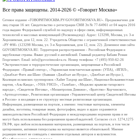
Все права защищены. 2014-2026 © «Говорит Москва»
Сетевое издание «ГОВОРИТМОСКВА.РУ/GOVORITMOSKVA.RU». Предназначено для
лиц старше 16 лет. Свидетельство о регистрации СМИ Эл № 77-64961 от 04 марта 2016
года выдано Федеральной службой по надзору в сфере связи, информационных
технологий и массовых коммуникаций (Роскомнадзор). Адрес: 123298, Москва, ул. 3-я
Хорошевская, дом 12, пом. 22. Учредитель Общество с ограниченной ответственностью
«РУ ФМ» (123298 Москва, ул. 3-я Хорошевская, дом 12, пом. 22). Доменное имя сайта
GOVORITMOSKVA.RU. Территория распространения – Российская Федерация и
зарубежные страны. Языки: русский и английский. Главный редактор Бабаян Роман
Георгиевич. Email: info@govoritmoskva.ru. Номер телефона: +7 (495) 950-62-26
*Экстремистские и террористические организации, запрещенные в Российской
Федерации: «Правый сектор», «Украинская повстанческая армия» (УПА), «ИГИЛ»,
«Джабхат Фатх аш-Шам» (бывшая «Джабхат ан-Нусра», «Джебхат ан-Нусра»),
Коалиция исламских группировок «Хайят Тахрир аш-Шам», Национал-Большевистская
партия, «Аль-Каида», «УНА-УНСО», «Талибан», «Меджлис крымско-татарского
народа», «Свидетели Иеговы», «Мизантропик Дивижн», «Братство» Корчинского,
«Артподготовка», Религиозная организация «Управленческий центр Свидетелей Иеговы
в России» и входящие в ее структуру местные религиозные организации.
Информация, размещенная на портале, а именно: текстовые материалы, элементы
дизайна, логотипы, товарные знаки, фотографии, видео и аудио охраняются
законодательством Российской Федерации и международными нормами права и не
могут быть использованы без разрешения правообладателей. Согласно ст.ст. 1274,1275
ГК РФ, при любом использовании материалов, размещенных на портале, в том числе
цитировании, активная гиперссылка на материал является обязательной. Мнение
редакции может не совпадать с мнением отдельных авторов и колумнистов.