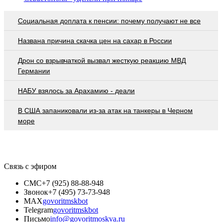
Социальная доплата к пенсии: почему получают не все
Названа причина скачка цен на сахар в России
Дрон со взрывчаткой вызвал жесткую реакцию МВД
Германии
НАБУ взялось за Арахамию - деали
В США запаниковали из-за атак на танкеры в Черном
море
Связь с эфиром
СМС
+7 (925) 88-88-948
Звонок
+7 (495) 73-73-948
MAX
govoritmskbot
Telegram
govoritmskbot
Письмо
info@govoritmoskva.ru