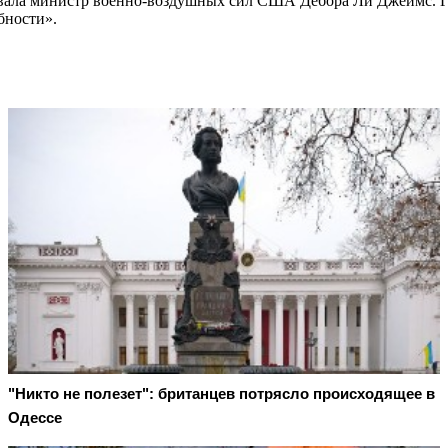
азвала министр военно-воздушных сил США Дебора Ли Джеймс. 
бности».
"Никто не полезет": британцев потрясло происходящее в
Одессе