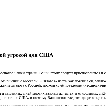
ной угрозой для США
рсеналов нашей страны. Вашингтону следует приспособиться и сч
в отношении с Москвой. «Силовая» часть, как пояснил он, зак
жение диалога с Россией, поскольку её поведение «неоднозначн
мом и связанных с ней многих важных аспектах; в отношениях с 
рудничество с США, и поэтому Вашингтон «держит двери открыт