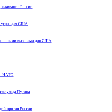
сдерживания России
х угроз для США
 основными вызовами для США
ть НАТО
осле ухода Путина
ций против России