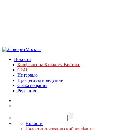
Новости
Конфликт на Ближнем Востоке
СВО
Интервью
Программы и ведущие
Сетка вещания
Редакция
Новости
Палестино-израильский конфликт