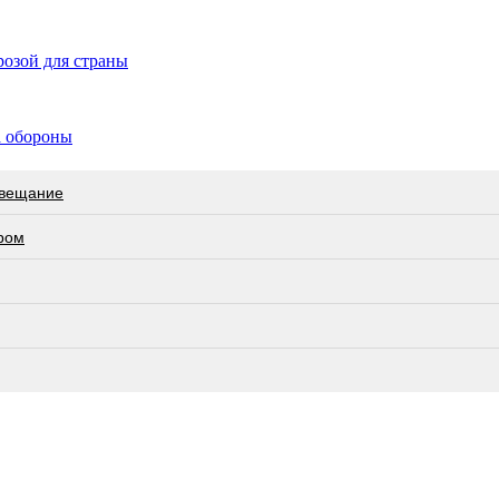
озой для страны
а обороны
овещание
ром