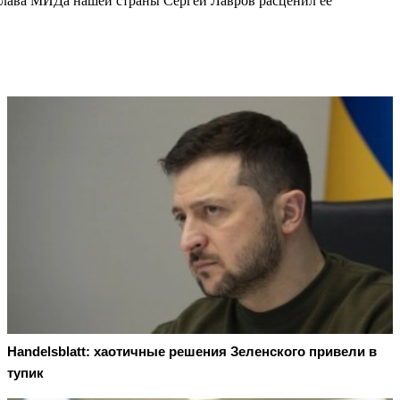
Глава МИДа нашей страны Сергей Лавров расценил её
Handelsblatt: хаотичные решения Зеленского привели в
тупик