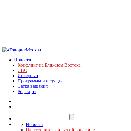
Новости
Конфликт на Ближнем Востоке
СВО
Интервью
Программы и ведущие
Сетка вещания
Редакция
Новости
Палестино-израильский конфликт