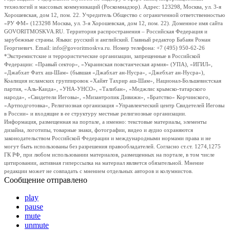
технологий и массовых коммуникаций (Роскомнадзор). Адрес: 123298, Москва, ул. 3-я
Хорошевская, дом 12, пом. 22. Учредитель Общество с ограниченной ответственностью
«РУ ФМ» (123298 Москва, ул. 3-я Хорошевская, дом 12, пом. 22). Доменное имя сайта
GOVORITMOSKVA.RU. Территория распространения – Российская Федерация и
зарубежные страны. Языки: русский и английский. Главный редактор Бабаян Роман
Георгиевич. Email: info@govoritmoskva.ru. Номер телефона: +7 (495) 950-62-26
*Экстремистские и террористические организации, запрещенные в Российской
Федерации: «Правый сектор», «Украинская повстанческая армия» (УПА), «ИГИЛ»,
«Джабхат Фатх аш-Шам» (бывшая «Джабхат ан-Нусра», «Джебхат ан-Нусра»),
Коалиция исламских группировок «Хайят Тахрир аш-Шам», Национал-Большевистская
партия, «Аль-Каида», «УНА-УНСО», «Талибан», «Меджлис крымско-татарского
народа», «Свидетели Иеговы», «Мизантропик Дивижн», «Братство» Корчинского,
«Артподготовка», Религиозная организация «Управленческий центр Свидетелей Иеговы
в России» и входящие в ее структуру местные религиозные организации.
Информация, размещенная на портале, а именно: текстовые материалы, элементы
дизайна, логотипы, товарные знаки, фотографии, видео и аудио охраняются
законодательством Российской Федерации и международными нормами права и не
могут быть использованы без разрешения правообладателей. Согласно ст.ст. 1274,1275
ГК РФ, при любом использовании материалов, размещенных на портале, в том числе
цитировании, активная гиперссылка на материал является обязательной. Мнение
редакции может не совпадать с мнением отдельных авторов и колумнистов.
Сообщение отправлено
play
pause
mute
unmute