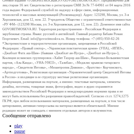
Сетевое издание «ГОВОРИТМОСКВА.РУ/GOVORITMOSKVA.RU». Предназначено для
лиц старше 16 лет. Свидетельство о регистрации СМИ Эл № 77-64961 от 04 марта 2016
года выдано Федеральной службой по надзору в сфере связи, информационных
технологий и массовых коммуникаций (Роскомнадзор). Адрес: 123298, Москва, ул. 3-я
Хорошевская, дом 12, пом. 22. Учредитель Общество с ограниченной ответственностью
«РУ ФМ» (123298 Москва, ул. 3-я Хорошевская, дом 12, пом. 22). Доменное имя сайта
GOVORITMOSKVA.RU. Территория распространения – Российская Федерация и
зарубежные страны. Языки: русский и английский. Главный редактор Бабаян Роман
Георгиевич. Email: info@govoritmoskva.ru. Номер телефона: +7 (495) 950-62-26
*Экстремистские и террористические организации, запрещенные в Российской
Федерации: «Правый сектор», «Украинская повстанческая армия» (УПА), «ИГИЛ»,
«Джабхат Фатх аш-Шам» (бывшая «Джабхат ан-Нусра», «Джебхат ан-Нусра»),
Коалиция исламских группировок «Хайят Тахрир аш-Шам», Национал-Большевистская
партия, «Аль-Каида», «УНА-УНСО», «Талибан», «Меджлис крымско-татарского
народа», «Свидетели Иеговы», «Мизантропик Дивижн», «Братство» Корчинского,
«Артподготовка», Религиозная организация «Управленческий центр Свидетелей Иеговы
в России» и входящие в ее структуру местные религиозные организации.
Информация, размещенная на портале, а именно: текстовые материалы, элементы
дизайна, логотипы, товарные знаки, фотографии, видео и аудио охраняются
законодательством Российской Федерации и международными нормами права и не
могут быть использованы без разрешения правообладателей. Согласно ст.ст. 1274,1275
ГК РФ, при любом использовании материалов, размещенных на портале, в том числе
цитировании, активная гиперссылка на материал является обязательной. Мнение
редакции может не совпадать с мнением отдельных авторов и колумнистов.
Сообщение отправлено
play
pause