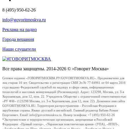
8 (495) 950-62-26
info@govoritmoskva.ru
Реклама на радио
Города вещания
Наши слушатели
Все права защищены. 2014-2026 © «Говорит Москва»
Сетевое издание «ГОВОРИТМОСКВА.РУ/GOVORITMOSKVA.RU». Предназначено для
лиц старше 16 лет. Свидетельство о регистрации СМИ Эл № 77-64961 от 04 марта 2016
года выдано Федеральной службой по надзору в сфере связи, информационных
технологий и массовых коммуникаций (Роскомнадзор). Адрес: 123298, Москва, ул. 3-я
Хорошевская, дом 12, пом. 22. Учредитель Общество с ограниченной ответственностью
«РУ ФМ» (123298 Москва, ул. 3-я Хорошевская, дом 12, пом. 22). Доменное имя сайта
GOVORITMOSKVA.RU. Территория распространения – Российская Федерация и
зарубежные страны. Языки: русский и английский. Главный редактор Бабаян Роман
Георгиевич. Email: info@govoritmoskva.ru. Номер телефона: +7 (495) 950-62-26
*Экстремистские и террористические организации, запрещенные в Российской
Федерации: «Правый сектор», «Украинская повстанческая армия» (УПА), «ИГИЛ»,
«Джабхат Фатх аш-Шам» (бывшая «Джабхат ан-Нусра», «Джебхат ан-Нусра»),