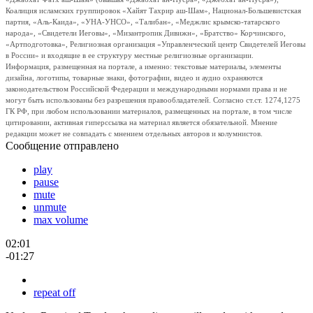
Коалиция исламских группировок «Хайят Тахрир аш-Шам», Национал-Большевистская
партия, «Аль-Каида», «УНА-УНСО», «Талибан», «Меджлис крымско-татарского
народа», «Свидетели Иеговы», «Мизантропик Дивижн», «Братство» Корчинского,
«Артподготовка», Религиозная организация «Управленческий центр Свидетелей Иеговы
в России» и входящие в ее структуру местные религиозные организации.
Информация, размещенная на портале, а именно: текстовые материалы, элементы
дизайна, логотипы, товарные знаки, фотографии, видео и аудио охраняются
законодательством Российской Федерации и международными нормами права и не
могут быть использованы без разрешения правообладателей. Согласно ст.ст. 1274,1275
ГК РФ, при любом использовании материалов, размещенных на портале, в том числе
цитировании, активная гиперссылка на материал является обязательной. Мнение
редакции может не совпадать с мнением отдельных авторов и колумнистов.
Сообщение отправлено
play
pause
mute
unmute
max volume
02:01
-01:27
repeat off