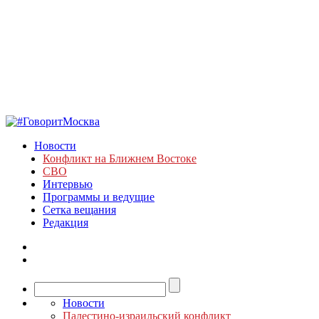
Новости
Конфликт на Ближнем Востоке
СВО
Интервью
Программы и ведущие
Сетка вещания
Редакция
Новости
Палестино-израильский конфликт