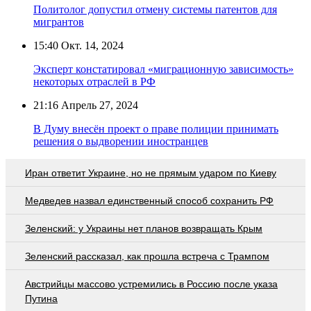
Политолог допустил отмену системы патентов для
мигрантов
15:40
Окт. 14, 2024
Эксперт констатировал «миграционную зависимость»
некоторых отраслей в РФ
21:16
Апрель 27, 2024
В Думу внесён проект о праве полиции принимать
решения о выдворении иностранцев
Иран ответит Украине, но не прямым ударом по Киеву
Медведев назвал единственный способ сохранить РФ
Зеленский: у Украины нет планов возвращать Крым
Зеленский рассказал, как прошла встреча с Трампом
Австрийцы массово устремились в Россию после указа
Путина