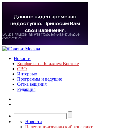
Новости
Конфликт на Ближнем Востоке
СВО
Интервью
Программы и ведущие
Сетка вещания
Редакция
Новости
Палестино-израильский конфликт