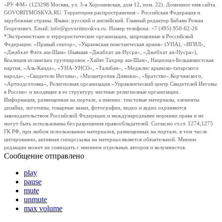
«РУ ФМ» (123298 Москва, ул. 3-я Хорошевская, дом 12, пом. 22). Доменное имя сайта
GOVORITMOSKVA.RU. Территория распространения – Российская Федерация и
зарубежные страны. Языки: русский и английский. Главный редактор Бабаян Роман
Георгиевич. Email: info@govoritmoskva.ru. Номер телефона: +7 (495) 950-62-26
*Экстремистские и террористические организации, запрещенные в Российской
Федерации: «Правый сектор», «Украинская повстанческая армия» (УПА), «ИГИЛ»,
«Джабхат Фатх аш-Шам» (бывшая «Джабхат ан-Нусра», «Джебхат ан-Нусра»),
Коалиция исламских группировок «Хайят Тахрир аш-Шам», Национал-Большевистская
партия, «Аль-Каида», «УНА-УНСО», «Талибан», «Меджлис крымско-татарского
народа», «Свидетели Иеговы», «Мизантропик Дивижн», «Братство» Корчинского,
«Артподготовка», Религиозная организация «Управленческий центр Свидетелей Иеговы
в России» и входящие в ее структуру местные религиозные организации.
Информация, размещенная на портале, а именно: текстовые материалы, элементы
дизайна, логотипы, товарные знаки, фотографии, видео и аудио охраняются
законодательством Российской Федерации и международными нормами права и не
могут быть использованы без разрешения правообладателей. Согласно ст.ст. 1274,1275
ГК РФ, при любом использовании материалов, размещенных на портале, в том числе
цитировании, активная гиперссылка на материал является обязательной. Мнение
редакции может не совпадать с мнением отдельных авторов и колумнистов.
Сообщение отправлено
play
pause
mute
unmute
max volume