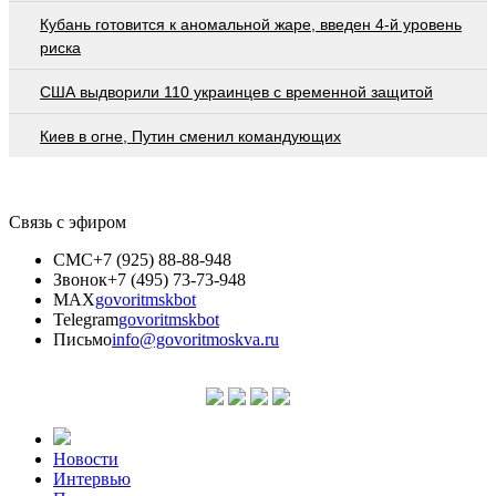
Кубань готовится к аномальной жаре, введен 4-й уровень
риска
США выдворили 110 украинцев с временной защитой
Киев в огне, Путин сменил командующих
Связь с эфиром
СМС
+7 (925) 88-88-948
Звонок
+7 (495) 73-73-948
MAX
govoritmskbot
Telegram
govoritmskbot
Письмо
info@govoritmoskva.ru
Новости
Интервью