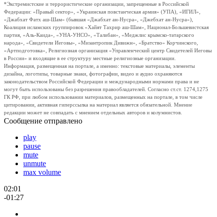
*Экстремистские и террористические организации, запрещенные в Российской
Федерации: «Правый сектор», «Украинская повстанческая армия» (УПА), «ИГИЛ»,
«Джабхат Фатх аш-Шам» (бывшая «Джабхат ан-Нусра», «Джебхат ан-Нусра»),
Коалиция исламских группировок «Хайят Тахрир аш-Шам», Национал-Большевистская
партия, «Аль-Каида», «УНА-УНСО», «Талибан», «Меджлис крымско-татарского
народа», «Свидетели Иеговы», «Мизантропик Дивижн», «Братство» Корчинского,
«Артподготовка», Религиозная организация «Управленческий центр Свидетелей Иеговы
в России» и входящие в ее структуру местные религиозные организации.
Информация, размещенная на портале, а именно: текстовые материалы, элементы
дизайна, логотипы, товарные знаки, фотографии, видео и аудио охраняются
законодательством Российской Федерации и международными нормами права и не
могут быть использованы без разрешения правообладателей. Согласно ст.ст. 1274,1275
ГК РФ, при любом использовании материалов, размещенных на портале, в том числе
цитировании, активная гиперссылка на материал является обязательной. Мнение
редакции может не совпадать с мнением отдельных авторов и колумнистов.
Сообщение отправлено
play
pause
mute
unmute
max volume
02:01
-01:27