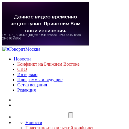
Новости
Конфликт на Ближнем Востоке
СВО
Интервью
Программы и ведущие
Сетка вещания
Редакция
Новости
Палестино-израильский конфликт