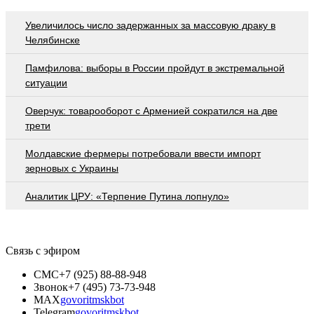
Увеличилось число задержанных за массовую драку в
Челябинске
Памфилова: выборы в России пройдут в экстремальной
ситуации
Оверчук: товарооборот с Арменией сократился на две
трети
Молдавские фермеры потребовали ввести импорт
зерновых с Украины
Аналитик ЦРУ: «Терпение Путина лопнуло»
Связь с эфиром
СМС
+7 (925) 88-88-948
Звонок
+7 (495) 73-73-948
MAX
govoritmskbot
Telegram
govoritmskbot