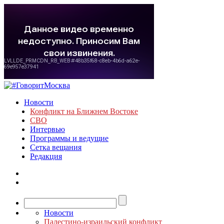
Новости
Конфликт на Ближнем Востоке
СВО
Интервью
Программы и ведущие
Сетка вещания
Редакция
Новости
Палестино-израильский конфликт