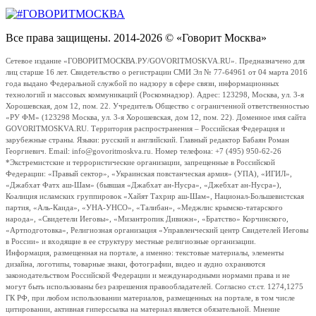
Все права защищены. 2014-2026 © «Говорит Москва»
Сетевое издание «ГОВОРИТМОСКВА.РУ/GOVORITMOSKVA.RU». Предназначено для
лиц старше 16 лет. Свидетельство о регистрации СМИ Эл № 77-64961 от 04 марта 2016
года выдано Федеральной службой по надзору в сфере связи, информационных
технологий и массовых коммуникаций (Роскомнадзор). Адрес: 123298, Москва, ул. 3-я
Хорошевская, дом 12, пом. 22. Учредитель Общество с ограниченной ответственностью
«РУ ФМ» (123298 Москва, ул. 3-я Хорошевская, дом 12, пом. 22). Доменное имя сайта
GOVORITMOSKVA.RU. Территория распространения – Российская Федерация и
зарубежные страны. Языки: русский и английский. Главный редактор Бабаян Роман
Георгиевич. Email: info@govoritmoskva.ru. Номер телефона: +7 (495) 950-62-26
*Экстремистские и террористические организации, запрещенные в Российской
Федерации: «Правый сектор», «Украинская повстанческая армия» (УПА), «ИГИЛ»,
«Джабхат Фатх аш-Шам» (бывшая «Джабхат ан-Нусра», «Джебхат ан-Нусра»),
Коалиция исламских группировок «Хайят Тахрир аш-Шам», Национал-Большевистская
партия, «Аль-Каида», «УНА-УНСО», «Талибан», «Меджлис крымско-татарского
народа», «Свидетели Иеговы», «Мизантропик Дивижн», «Братство» Корчинского,
«Артподготовка», Религиозная организация «Управленческий центр Свидетелей Иеговы
в России» и входящие в ее структуру местные религиозные организации.
Информация, размещенная на портале, а именно: текстовые материалы, элементы
дизайна, логотипы, товарные знаки, фотографии, видео и аудио охраняются
законодательством Российской Федерации и международными нормами права и не
могут быть использованы без разрешения правообладателей. Согласно ст.ст. 1274,1275
ГК РФ, при любом использовании материалов, размещенных на портале, в том числе
цитировании, активная гиперссылка на материал является обязательной. Мнение