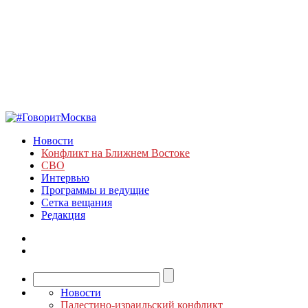
Новости
Конфликт на Ближнем Востоке
СВО
Интервью
Программы и ведущие
Сетка вещания
Редакция
Новости
Палестино-израильский конфликт