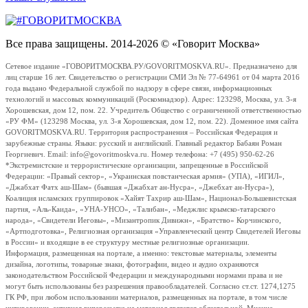
Все права защищены. 2014-2026 © «Говорит Москва»
Сетевое издание «ГОВОРИТМОСКВА.РУ/GOVORITMOSKVA.RU». Предназначено для
лиц старше 16 лет. Свидетельство о регистрации СМИ Эл № 77-64961 от 04 марта 2016
года выдано Федеральной службой по надзору в сфере связи, информационных
технологий и массовых коммуникаций (Роскомнадзор). Адрес: 123298, Москва, ул. 3-я
Хорошевская, дом 12, пом. 22. Учредитель Общество с ограниченной ответственностью
«РУ ФМ» (123298 Москва, ул. 3-я Хорошевская, дом 12, пом. 22). Доменное имя сайта
GOVORITMOSKVA.RU. Территория распространения – Российская Федерация и
зарубежные страны. Языки: русский и английский. Главный редактор Бабаян Роман
Георгиевич. Email: info@govoritmoskva.ru. Номер телефона: +7 (495) 950-62-26
*Экстремистские и террористические организации, запрещенные в Российской
Федерации: «Правый сектор», «Украинская повстанческая армия» (УПА), «ИГИЛ»,
«Джабхат Фатх аш-Шам» (бывшая «Джабхат ан-Нусра», «Джебхат ан-Нусра»),
Коалиция исламских группировок «Хайят Тахрир аш-Шам», Национал-Большевистская
партия, «Аль-Каида», «УНА-УНСО», «Талибан», «Меджлис крымско-татарского
народа», «Свидетели Иеговы», «Мизантропик Дивижн», «Братство» Корчинского,
«Артподготовка», Религиозная организация «Управленческий центр Свидетелей Иеговы
в России» и входящие в ее структуру местные религиозные организации.
Информация, размещенная на портале, а именно: текстовые материалы, элементы
дизайна, логотипы, товарные знаки, фотографии, видео и аудио охраняются
законодательством Российской Федерации и международными нормами права и не
могут быть использованы без разрешения правообладателей. Согласно ст.ст. 1274,1275
ГК РФ, при любом использовании материалов, размещенных на портале, в том числе