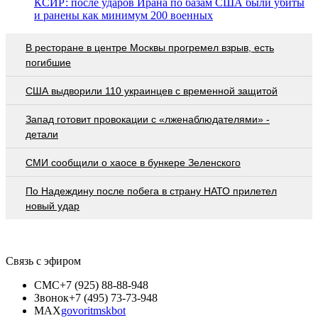
КСИР: после ударов Ирана по базам США были убиты
и ранены как минимум 200 военных
В ресторане в центре Москвы прогремел взрыв, есть
погибшие
США выдворили 110 украинцев с временной защитой
Запад готовит провокации с «лженаблюдателями» -
детали
СМИ сообщили о хаосе в бункере Зеленского
По Надеждину после побега в страну НАТО прилетел
новый удар
Связь с эфиром
СМС
+7 (925) 88-88-948
Звонок
+7 (495) 73-73-948
MAX
govoritmskbot