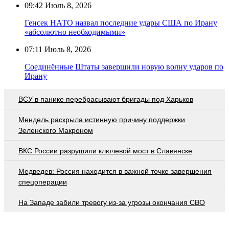
09:42
Июль 8, 2026
Генсек НАТО назвал последние удары США по Ирану
«абсолютно необходимыми»
07:11
Июль 8, 2026
Соединённые Штаты завершили новую волну ударов по
Ирану
ВСУ в панике перебрасывают бригады под Харьков
Мендель раскрыла истинную причину поддержки
Зеленского Макроном
ВКС России разрушили ключевой мост в Славянске
Медведев: Россия находится в важной точке завершения
спецоперации
На Западе забили тревогу из-за угрозы окончания СВО