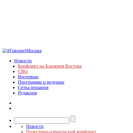
Новости
Конфликт на Ближнем Востоке
СВО
Интервью
Программы и ведущие
Сетка вещания
Редакция
Новости
Палестино-израильский конфликт