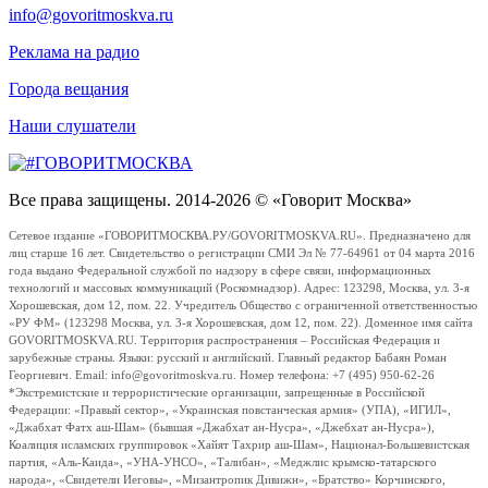
info@govoritmoskva.ru
Реклама на радио
Города вещания
Наши слушатели
Все права защищены. 2014-2026 © «Говорит Москва»
Сетевое издание «ГОВОРИТМОСКВА.РУ/GOVORITMOSKVA.RU». Предназначено для
лиц старше 16 лет. Свидетельство о регистрации СМИ Эл № 77-64961 от 04 марта 2016
года выдано Федеральной службой по надзору в сфере связи, информационных
технологий и массовых коммуникаций (Роскомнадзор). Адрес: 123298, Москва, ул. 3-я
Хорошевская, дом 12, пом. 22. Учредитель Общество с ограниченной ответственностью
«РУ ФМ» (123298 Москва, ул. 3-я Хорошевская, дом 12, пом. 22). Доменное имя сайта
GOVORITMOSKVA.RU. Территория распространения – Российская Федерация и
зарубежные страны. Языки: русский и английский. Главный редактор Бабаян Роман
Георгиевич. Email: info@govoritmoskva.ru. Номер телефона: +7 (495) 950-62-26
*Экстремистские и террористические организации, запрещенные в Российской
Федерации: «Правый сектор», «Украинская повстанческая армия» (УПА), «ИГИЛ»,
«Джабхат Фатх аш-Шам» (бывшая «Джабхат ан-Нусра», «Джебхат ан-Нусра»),
Коалиция исламских группировок «Хайят Тахрир аш-Шам», Национал-Большевистская
партия, «Аль-Каида», «УНА-УНСО», «Талибан», «Меджлис крымско-татарского
народа», «Свидетели Иеговы», «Мизантропик Дивижн», «Братство» Корчинского,