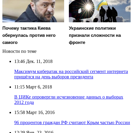
Почему тактика Киева
Украинские политики
обернулась против него
признали сложности на
самого
фронте
Новости по теме
13:46
Дек. 11, 2018
Максимум кибератак на российский сегмент интернета
пришёлся на день выборов президента
11:15
Март 6, 2018
В ЦИКе опровергли исчезновение данных о выборах
2012 года
15:58
Март 16, 2016
96 процентов граждан РФ считают Крым частью России
12:29
Янв. 23, 2016