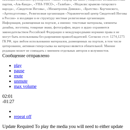
партия, «Аль-Каида», «УНА-УНСО», «Талибан», «Меджлис крымско-татарского
народа», «Свидетели Иеговы», «Мизантропик Дивижн», «Братство» Корчинского,
«Артподготовка», Религиозная организация «Управленческий центр Свидетелей Иеговы
в России» и входящие в ее структуру местные религиозные организации.
Информация, размещенная на портале, а именно: текстовые материалы, элементы
дизайна, логотипы, товарные знаки, фотографии, видео и аудио охраняются
законодательством Российской Федерации и международными нормами права и не
могут быть использованы без разрешения правообладателей. Согласно ст.ст. 1274,1275
ГК РФ, при любом использовании материалов, размещенных на портале, в том числе
цитировании, активная гиперссылка на материал является обязательной. Мнение
редакции может не совпадать с мнением отдельных авторов и колумнистов.
Сообщение отправлено
play
pause
mute
unmute
max volume
02:01
-01:27
repeat off
Update Required
To play the media you will need to either update