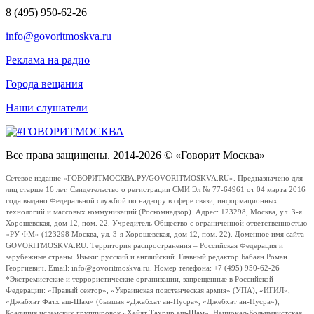
8 (495) 950-62-26
info@govoritmoskva.ru
Реклама на радио
Города вещания
Наши слушатели
Все права защищены. 2014-2026 © «Говорит Москва»
Сетевое издание «ГОВОРИТМОСКВА.РУ/GOVORITMOSKVA.RU». Предназначено для
лиц старше 16 лет. Свидетельство о регистрации СМИ Эл № 77-64961 от 04 марта 2016
года выдано Федеральной службой по надзору в сфере связи, информационных
технологий и массовых коммуникаций (Роскомнадзор). Адрес: 123298, Москва, ул. 3-я
Хорошевская, дом 12, пом. 22. Учредитель Общество с ограниченной ответственностью
«РУ ФМ» (123298 Москва, ул. 3-я Хорошевская, дом 12, пом. 22). Доменное имя сайта
GOVORITMOSKVA.RU. Территория распространения – Российская Федерация и
зарубежные страны. Языки: русский и английский. Главный редактор Бабаян Роман
Георгиевич. Email: info@govoritmoskva.ru. Номер телефона: +7 (495) 950-62-26
*Экстремистские и террористические организации, запрещенные в Российской
Федерации: «Правый сектор», «Украинская повстанческая армия» (УПА), «ИГИЛ»,
«Джабхат Фатх аш-Шам» (бывшая «Джабхат ан-Нусра», «Джебхат ан-Нусра»),
Коалиция исламских группировок «Хайят Тахрир аш-Шам», Национал-Большевистская