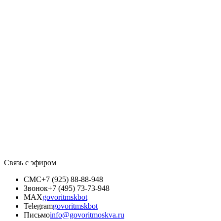
Связь с эфиром
СМС
+7 (925) 88-88-948
Звонок
+7 (495) 73-73-948
MAX
govoritmskbot
Telegram
govoritmskbot
Письмо
info@govoritmoskva.ru