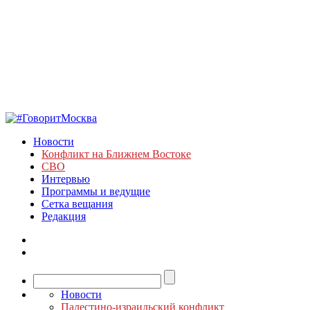
Новости
Конфликт на Ближнем Востоке
СВО
Интервью
Программы и ведущие
Сетка вещания
Редакция
Новости
Палестино-израильский конфликт