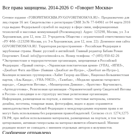
Все права защищены. 2014-2026 © «Говорит Москва»
Сетевое издание «ГОВОРИТМОСКВА.РУ/GOVORITMOSKVA.RU». Предназначено для
лиц старше 16 лет. Свидетельство о регистрации СМИ Эл № 77-64961 от 04 марта 2016
года выдано Федеральной службой по надзору в сфере связи, информационных
технологий и массовых коммуникаций (Роскомнадзор). Адрес: 123298, Москва, ул. 3-я
Хорошевская, дом 12, пом. 22. Учредитель Общество с ограниченной ответственностью
«РУ ФМ» (123298 Москва, ул. 3-я Хорошевская, дом 12, пом. 22). Доменное имя сайта
GOVORITMOSKVA.RU. Территория распространения – Российская Федерация и
зарубежные страны. Языки: русский и английский. Главный редактор Бабаян Роман
Георгиевич. Email: info@govoritmoskva.ru. Номер телефона: +7 (495) 950-62-26
*Экстремистские и террористические организации, запрещенные в Российской
Федерации: «Правый сектор», «Украинская повстанческая армия» (УПА), «ИГИЛ»,
«Джабхат Фатх аш-Шам» (бывшая «Джабхат ан-Нусра», «Джебхат ан-Нусра»),
Коалиция исламских группировок «Хайят Тахрир аш-Шам», Национал-Большевистская
партия, «Аль-Каида», «УНА-УНСО», «Талибан», «Меджлис крымско-татарского
народа», «Свидетели Иеговы», «Мизантропик Дивижн», «Братство» Корчинского,
«Артподготовка», Религиозная организация «Управленческий центр Свидетелей Иеговы
в России» и входящие в ее структуру местные религиозные организации.
Информация, размещенная на портале, а именно: текстовые материалы, элементы
дизайна, логотипы, товарные знаки, фотографии, видео и аудио охраняются
законодательством Российской Федерации и международными нормами права и не
могут быть использованы без разрешения правообладателей. Согласно ст.ст. 1274,1275
ГК РФ, при любом использовании материалов, размещенных на портале, в том числе
цитировании, активная гиперссылка на материал является обязательной. Мнение
редакции может не совпадать с мнением отдельных авторов и колумнистов.
Сообщение отправлено