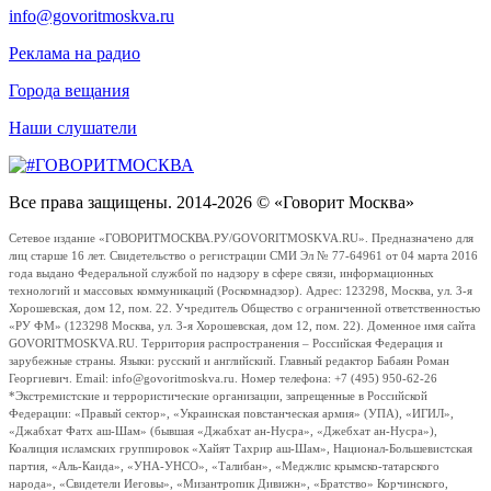
info@govoritmoskva.ru
Реклама на радио
Города вещания
Наши слушатели
Все права защищены. 2014-2026 © «Говорит Москва»
Сетевое издание «ГОВОРИТМОСКВА.РУ/GOVORITMOSKVA.RU». Предназначено для
лиц старше 16 лет. Свидетельство о регистрации СМИ Эл № 77-64961 от 04 марта 2016
года выдано Федеральной службой по надзору в сфере связи, информационных
технологий и массовых коммуникаций (Роскомнадзор). Адрес: 123298, Москва, ул. 3-я
Хорошевская, дом 12, пом. 22. Учредитель Общество с ограниченной ответственностью
«РУ ФМ» (123298 Москва, ул. 3-я Хорошевская, дом 12, пом. 22). Доменное имя сайта
GOVORITMOSKVA.RU. Территория распространения – Российская Федерация и
зарубежные страны. Языки: русский и английский. Главный редактор Бабаян Роман
Георгиевич. Email: info@govoritmoskva.ru. Номер телефона: +7 (495) 950-62-26
*Экстремистские и террористические организации, запрещенные в Российской
Федерации: «Правый сектор», «Украинская повстанческая армия» (УПА), «ИГИЛ»,
«Джабхат Фатх аш-Шам» (бывшая «Джабхат ан-Нусра», «Джебхат ан-Нусра»),
Коалиция исламских группировок «Хайят Тахрир аш-Шам», Национал-Большевистская
партия, «Аль-Каида», «УНА-УНСО», «Талибан», «Меджлис крымско-татарского
народа», «Свидетели Иеговы», «Мизантропик Дивижн», «Братство» Корчинского,