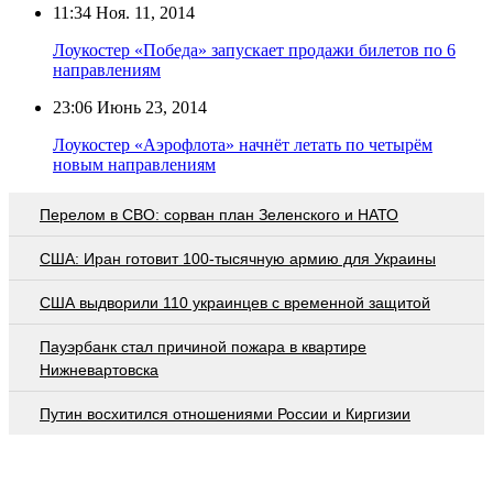
11:34
Ноя. 11, 2014
Лоукостер «Победа» запускает продажи билетов по 6
направлениям
23:06
Июнь 23, 2014
Лоукостер «Аэрофлота» начнёт летать по четырём
новым направлениям
Перелом в СВО: сорван план Зеленского и НАТО
США: Иран готовит 100-тысячную армию для Украины
США выдворили 110 украинцев с временной защитой
Пауэрбанк стал причиной пожара в квартире
Нижневартовска
Путин восхитился отношениями России и Киргизии