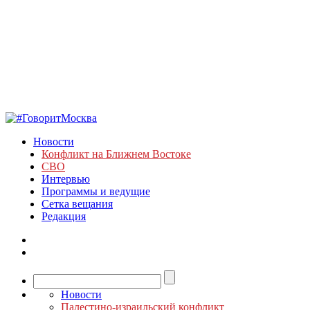
Новости
Конфликт на Ближнем Востоке
СВО
Интервью
Программы и ведущие
Сетка вещания
Редакция
Новости
Палестино-израильский конфликт