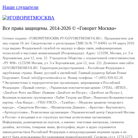
Наши слушатели
Все права защищены. 2014-2026 © «Говорит Москва»
Сетевое издание «ГОВОРИТМОСКВА.РУ/GOVORITMOSKVA.RU». Предназначено для
лиц старше 16 лет. Свидетельство о регистрации СМИ Эл № 77-64961 от 04 марта 2016
года выдано Федеральной службой по надзору в сфере связи, информационных
технологий и массовых коммуникаций (Роскомнадзор). Адрес: 123298, Москва, ул. 3-я
Хорошевская, дом 12, пом. 22. Учредитель Общество с ограниченной ответственностью
«РУ ФМ» (123298 Москва, ул. 3-я Хорошевская, дом 12, пом. 22). Доменное имя сайта
GOVORITMOSKVA.RU. Территория распространения – Российская Федерация и
зарубежные страны. Языки: русский и английский. Главный редактор Бабаян Роман
Георгиевич. Email: info@govoritmoskva.ru. Номер телефона: +7 (495) 950-62-26
*Экстремистские и террористические организации, запрещенные в Российской
Федерации: «Правый сектор», «Украинская повстанческая армия» (УПА), «ИГИЛ»,
«Джабхат Фатх аш-Шам» (бывшая «Джабхат ан-Нусра», «Джебхат ан-Нусра»),
Коалиция исламских группировок «Хайят Тахрир аш-Шам», Национал-Большевистская
партия, «Аль-Каида», «УНА-УНСО», «Талибан», «Меджлис крымско-татарского
народа», «Свидетели Иеговы», «Мизантропик Дивижн», «Братство» Корчинского,
«Артподготовка», Религиозная организация «Управленческий центр Свидетелей Иеговы
в России» и входящие в ее структуру местные религиозные организации.
Информация, размещенная на портале, а именно: текстовые материалы, элементы
дизайна, логотипы, товарные знаки, фотографии, видео и аудио охраняются
законодательством Российской Федерации и международными нормами права и не
могут быть использованы без разрешения правообладателей. Согласно ст.ст. 1274,1275