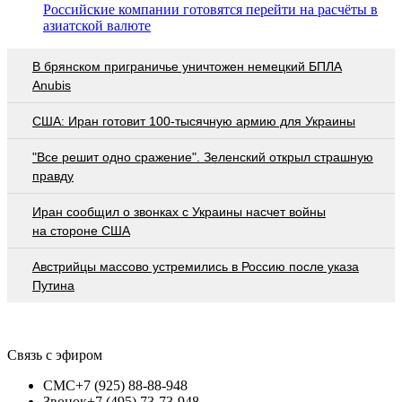
Российские компании готовятся перейти на расчёты в
азиатской валюте
В брянском приграничье уничтожен немецкий БПЛА
Anubis
США: Иран готовит 100-тысячную армию для Украины
"Все решит одно сражение". Зеленский открыл страшную
правду
Иран сообщил о звонках с Украины насчет войны
на стороне США
Австрийцы массово устремились в Россию после указа
Путина
Связь с эфиром
СМС
+7 (925) 88-88-948
Звонок
+7 (495) 73-73-948