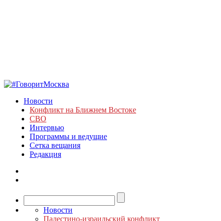
Новости
Конфликт на Ближнем Востоке
СВО
Интервью
Программы и ведущие
Сетка вещания
Редакция
Новости
Палестино-израильский конфликт