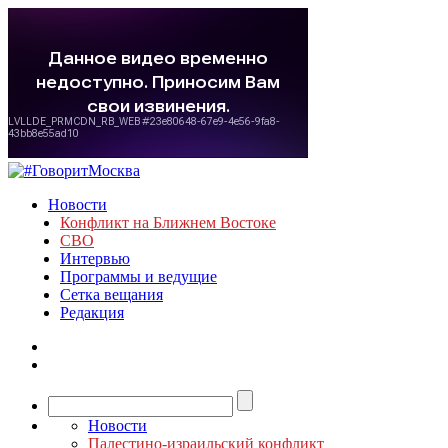
Новости
Конфликт на Ближнем Востоке
СВО
Интервью
Программы и ведущие
Сетка вещания
Редакция
Новости
Палестино-израильский конфликт