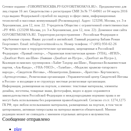
Сетевое издание «ГОВОРИТМОСКВА.РУ/GOVORITMOSKVA.RU». Предназначено для
лиц старше 16 лет. Свидетельство о регистрации СМИ Эл № 77-64961 от 04 марта 2016
года выдано Федеральной службой по надзору в сфере связи, информационных
технологий и массовых коммуникаций (Роскомнадзор). Адрес: 123298, Москва, ул. 3-я
Хорошевская, дом 12, пом. 22. Учредитель Общество с ограниченной ответственностью
«РУ ФМ» (123298 Москва, ул. 3-я Хорошевская, дом 12, пом. 22). Доменное имя сайта
GOVORITMOSKVA.RU. Территория распространения – Российская Федерация и
зарубежные страны. Языки: русский и английский. Главный редактор Бабаян Роман
Георгиевич. Email: info@govoritmoskva.ru. Номер телефона: +7 (495) 950-62-26
*Экстремистские и террористические организации, запрещенные в Российской
Федерации: «Правый сектор», «Украинская повстанческая армия» (УПА), «ИГИЛ»,
«Джабхат Фатх аш-Шам» (бывшая «Джабхат ан-Нусра», «Джебхат ан-Нусра»),
Коалиция исламских группировок «Хайят Тахрир аш-Шам», Национал-Большевистская
партия, «Аль-Каида», «УНА-УНСО», «Талибан», «Меджлис крымско-татарского
народа», «Свидетели Иеговы», «Мизантропик Дивижн», «Братство» Корчинского,
«Артподготовка», Религиозная организация «Управленческий центр Свидетелей Иеговы
в России» и входящие в ее структуру местные религиозные организации.
Информация, размещенная на портале, а именно: текстовые материалы, элементы
дизайна, логотипы, товарные знаки, фотографии, видео и аудио охраняются
законодательством Российской Федерации и международными нормами права и не
могут быть использованы без разрешения правообладателей. Согласно ст.ст. 1274,1275
ГК РФ, при любом использовании материалов, размещенных на портале, в том числе
цитировании, активная гиперссылка на материал является обязательной. Мнение
редакции может не совпадать с мнением отдельных авторов и колумнистов.
Сообщение отправлено
play