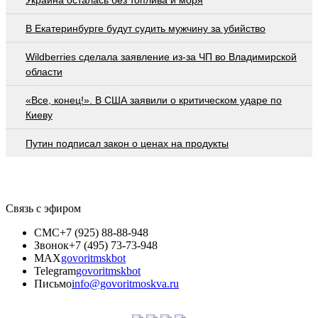
В Екатеринбурге будут судить мужчину за убийство
Wildberries cделала заявление из-за ЧП во Владимирской
области
«Все, конец!». В США заявили о критическом ударе по
Киеву
Путин подписал закон о ценах на продукты
Связь с эфиром
СМС
+7 (925) 88-88-948
Звонок
+7 (495) 73-73-948
MAX
govoritmskbot
Telegram
govoritmskbot
Письмо
info@govoritmoskva.ru