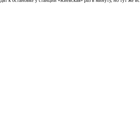
т к остановке у станции «Киевская» раз в минуту, но тут же вс