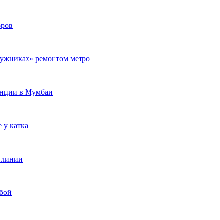
оров
Лужниках» ремонтом метро
танции в Мумбаи
 у катка
 линии
сбой