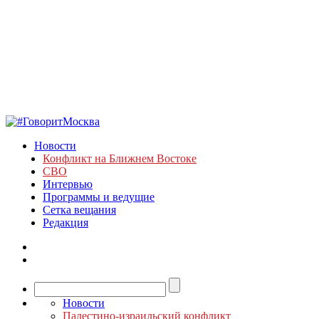
Новости
Конфликт на Ближнем Востоке
СВО
Интервью
Программы и ведущие
Сетка вещания
Редакция
Новости
Палестино-израильский конфликт