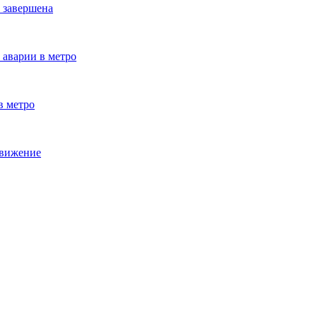
о завершена
 аварии в метро
в метро
движение