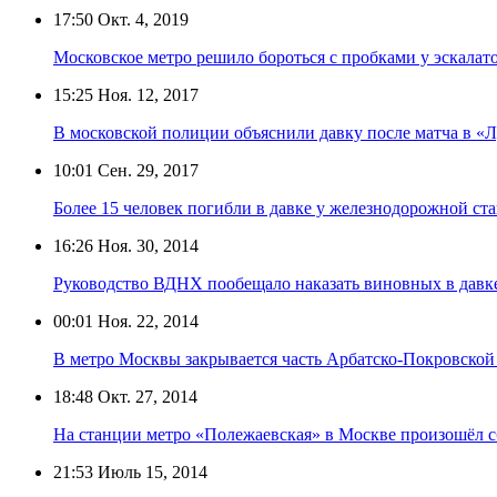
17:50
Окт. 4, 2019
Московское метро решило бороться с пробками у эскалат
15:25
Ноя. 12, 2017
В московской полиции объяснили давку после матча в «
10:01
Сен. 29, 2017
Более 15 человек погибли в давке у железнодорожной с
16:26
Ноя. 30, 2014
Руководство ВДНХ пообещало наказать виновных в давке
00:01
Ноя. 22, 2014
В метро Москвы закрывается часть Арбатско-Покровской
18:48
Окт. 27, 2014
На станции метро «Полежаевская» в Москве произошёл 
21:53
Июль 15, 2014