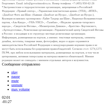
Георгиевич. Email: info@govoritmoskva.ru. Номер телефона: +7 (495) 950-62-26
*Экстремистские и террористические организации, запрещенные в Российской
Федерации: «Правый сектор», «Украинская повстанческая армия» (УПА), «ИГИЛ»,
«Джабхат Фатх аш-Шам» (бывшая «Джабхат ан-Нусра», «Джебхат ан-Нусра»),
Коалиция исламских группировок «Хайят Тахрир аш-Шам», Национал-Большевистская
партия, «Аль-Каида», «УНА-УНСО», «Талибан», «Меджлис крымско-татарского
народа», «Свидетели Иеговы», «Мизантропик Дивижн», «Братство» Корчинского,
«Артподготовка», Религиозная организация «Управленческий центр Свидетелей Иеговы
в России» и входящие в ее структуру местные религиозные организации.
Информация, размещенная на портале, а именно: текстовые материалы, элементы
дизайна, логотипы, товарные знаки, фотографии, видео и аудио охраняются
законодательством Российской Федерации и международными нормами права и не
могут быть использованы без разрешения правообладателей. Согласно ст.ст. 1274,1275
ГК РФ, при любом использовании материалов, размещенных на портале, в том числе
цитировании, активная гиперссылка на материал является обязательной. Мнение
редакции может не совпадать с мнением отдельных авторов и колумнистов.
Сообщение отправлено
play
pause
mute
unmute
max volume
02:01
-01:27