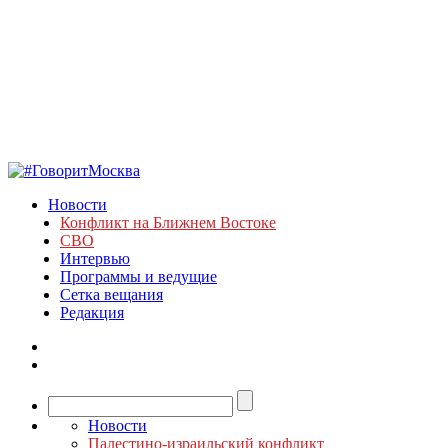
Новости
Конфликт на Ближнем Востоке
СВО
Интервью
Программы и ведущие
Сетка вещания
Редакция
Новости
Палестино-израильский конфликт