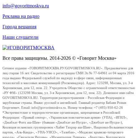
info@govoritmoskva.ru
Реклама на радио
Города вещания
Наши слушатели
Все права защищены. 2014-2026 © «Говорит Москва»
Сетевое издание «ГОВОРИТМОСКВА.РУ/GOVORITMOSKVA.RU». Предназначено для
лиц старше 16 лет. Свидетельство о регистрации СМИ Эл № 77-64961 от 04 марта 2016
года выдано Федеральной службой по надзору в сфере связи, информационных
технологий и массовых коммуникаций (Роскомнадзор). Адрес: 123298, Москва, ул. 3-я
Хорошевская, дом 12, пом. 22. Учредитель Общество с ограниченной ответственностью
«РУ ФМ» (123298 Москва, ул. 3-я Хорошевская, дом 12, пом. 22). Доменное имя сайта
GOVORITMOSKVA.RU. Территория распространения – Российская Федерация и
зарубежные страны. Языки: русский и английский. Главный редактор Бабаян Роман
Георгиевич. Email: info@govoritmoskva.ru. Номер телефона: +7 (495) 950-62-26
*Экстремистские и террористические организации, запрещенные в Российской
Федерации: «Правый сектор», «Украинская повстанческая армия» (УПА), «ИГИЛ»,
«Джабхат Фатх аш-Шам» (бывшая «Джабхат ан-Нусра», «Джебхат ан-Нусра»),
Коалиция исламских группировок «Хайят Тахрир аш-Шам», Национал-Большевистская
партия, «Аль-Каида», «УНА-УНСО», «Талибан», «Меджлис крымско-татарского
народа», «Свидетели Иеговы», «Мизантропик Дивижн», «Братство» Корчинского,