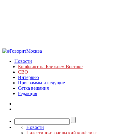
Новости
Конфликт на Ближнем Востоке
СВО
Интервью
Программы и ведущие
Сетка вещания
Редакция
Новости
Палестино-израильский конфликт