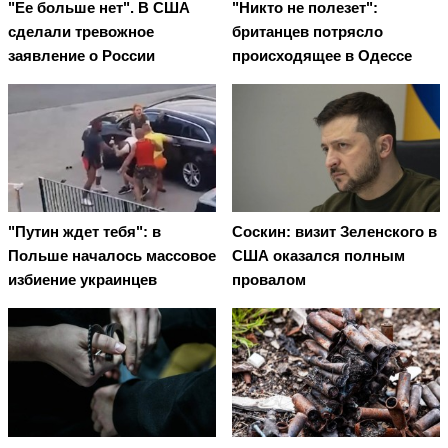
"Ее больше нет". В США
"Никто не полезет":
сделали тревожное
британцев потрясло
заявление о России
происходящее в Одессе
"Путин ждет тебя": в
Соскин: визит Зеленского в
Польше началось массовое
США оказался полным
избиение украинцев
провалом