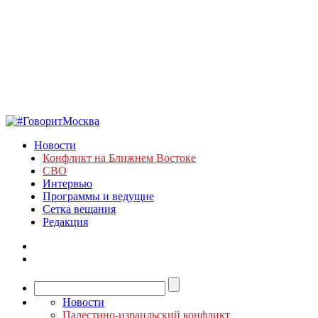
Новости
Конфликт на Ближнем Востоке
СВО
Интервью
Программы и ведущие
Сетка вещания
Редакция
Новости
Палестино-израильский конфликт