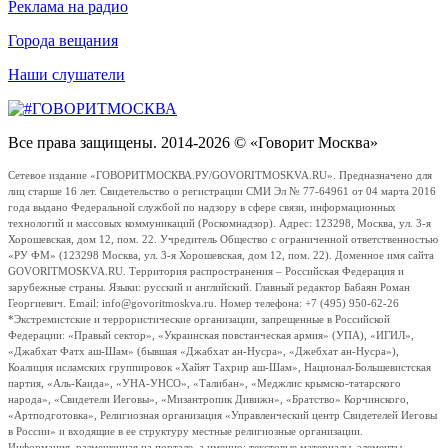
Реклама на радио
Города вещания
Наши слушатели
Все права защищены. 2014-2026 © «Говорит Москва»
Сетевое издание «ГОВОРИТМОСКВА.РУ/GOVORITMOSKVA.RU». Предназначено для
лиц старше 16 лет. Свидетельство о регистрации СМИ Эл № 77-64961 от 04 марта 2016
года выдано Федеральной службой по надзору в сфере связи, информационных
технологий и массовых коммуникаций (Роскомнадзор). Адрес: 123298, Москва, ул. 3-я
Хорошевская, дом 12, пом. 22. Учредитель Общество с ограниченной ответственностью
«РУ ФМ» (123298 Москва, ул. 3-я Хорошевская, дом 12, пом. 22). Доменное имя сайта
GOVORITMOSKVA.RU. Территория распространения – Российская Федерация и
зарубежные страны. Языки: русский и английский. Главный редактор Бабаян Роман
Георгиевич. Email: info@govoritmoskva.ru. Номер телефона: +7 (495) 950-62-26
*Экстремистские и террористические организации, запрещенные в Российской
Федерации: «Правый сектор», «Украинская повстанческая армия» (УПА), «ИГИЛ»,
«Джабхат Фатх аш-Шам» (бывшая «Джабхат ан-Нусра», «Джебхат ан-Нусра»),
Коалиция исламских группировок «Хайят Тахрир аш-Шам», Национал-Большевистская
партия, «Аль-Каида», «УНА-УНСО», «Талибан», «Меджлис крымско-татарского
народа», «Свидетели Иеговы», «Мизантропик Дивижн», «Братство» Корчинского,
«Артподготовка», Религиозная организация «Управленческий центр Свидетелей Иеговы
в России» и входящие в ее структуру местные религиозные организации.
Информация, размещенная на портале, а именно: текстовые материалы, элементы