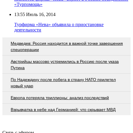
«Турпомощь»
13:55
Июль 16, 2014
Турфирма «Нева» объявила о приостановке
деятельности
Медведев: Россия находится в важной точке завершения
спецоперации
Австрийцы массово устремились в Россию после указа
Путина
По Надеждину после побега в страну НАТО прилетел
новый удар
Европа потеряла триллионы: анализ последствий
Взрывчатка в небе над Германией: что скрывает МВД
Связь с эфиром