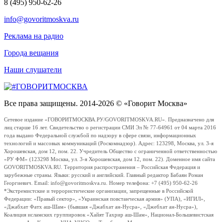
8 (495) 950-62-26
info@govoritmoskva.ru
Реклама на радио
Города вещания
Наши слушатели
Все права защищены. 2014-2026 © «Говорит Москва»
Сетевое издание «ГОВОРИТМОСКВА.РУ/GOVORITMOSKVA.RU». Предназначено для
лиц старше 16 лет. Свидетельство о регистрации СМИ Эл № 77-64961 от 04 марта 2016
года выдано Федеральной службой по надзору в сфере связи, информационных
технологий и массовых коммуникаций (Роскомнадзор). Адрес: 123298, Москва, ул. 3-я
Хорошевская, дом 12, пом. 22. Учредитель Общество с ограниченной ответственностью
«РУ ФМ» (123298 Москва, ул. 3-я Хорошевская, дом 12, пом. 22). Доменное имя сайта
GOVORITMOSKVA.RU. Территория распространения – Российская Федерация и
зарубежные страны. Языки: русский и английский. Главный редактор Бабаян Роман
Георгиевич. Email: info@govoritmoskva.ru. Номер телефона: +7 (495) 950-62-26
*Экстремистские и террористические организации, запрещенные в Российской
Федерации: «Правый сектор», «Украинская повстанческая армия» (УПА), «ИГИЛ»,
«Джабхат Фатх аш-Шам» (бывшая «Джабхат ан-Нусра», «Джебхат ан-Нусра»),
Коалиция исламских группировок «Хайят Тахрир аш-Шам», Национал-Большевистская