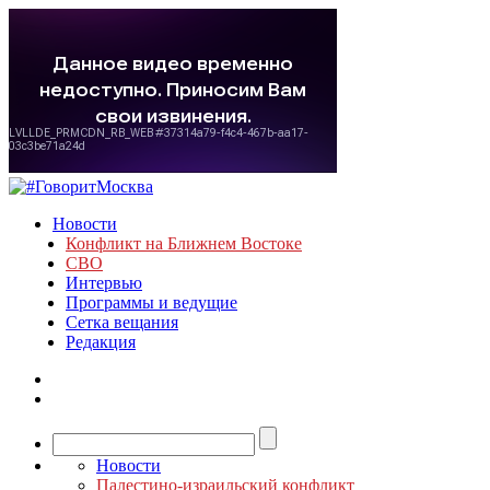
Новости
Конфликт на Ближнем Востоке
СВО
Интервью
Программы и ведущие
Сетка вещания
Редакция
Новости
Палестино-израильский конфликт