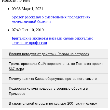
Новости по теме
09:36
Март 1, 2021
Уролог рассказал о смертельных последствиях
мочекаменной болезни
07:49
Окт. 10, 2019
Британские эксперты назвали самые сексуально
активные профессии
Япония негодует от действий России на островах
Трамп: арсеналы США переполнены, но Пентагон просит
$67 млрд
Почему тактика Киева обернулась против него самого
Подростки хотели подорвать военные объекты в
Приморье
В строительной отрасли не хватает 200 тысяч человек