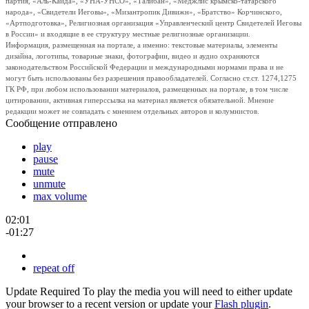
партия, «Аль-Каида», «УНА-УНСО», «Талибан», «Меджлис крымско-татарского
народа», «Свидетели Иеговы», «Мизантропик Дивижн», «Братство» Корчинского,
«Артподготовка», Религиозная организация «Управленческий центр Свидетелей Иеговы
в России» и входящие в ее структуру местные религиозные организации.
Информация, размещенная на портале, а именно: текстовые материалы, элементы
дизайна, логотипы, товарные знаки, фотографии, видео и аудио охраняются
законодательством Российской Федерации и международными нормами права и не
могут быть использованы без разрешения правообладателей. Согласно ст.ст. 1274,1275
ГК РФ, при любом использовании материалов, размещенных на портале, в том числе
цитировании, активная гиперссылка на материал является обязательной. Мнение
редакции может не совпадать с мнением отдельных авторов и колумнистов.
Сообщение отправлено
play
pause
mute
unmute
max volume
02:01
-01:27
repeat off
Update Required
To play the media you will need to either update
your browser to a recent version or update your
Flash plugin
.