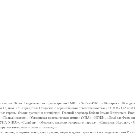
ше 16 лет. Свидетельство о регистрации СМИ Эл № 77-64961 от 04 марта 2016 года вы
ом 12, пом. 22. Учредитель Общество с ограниченной ответственностью «РУ ФМ» (123298 Мо
траны. Языки: русский и английский. Главный редактор Бабаян Роман Георгиевич. Email:
и: «Правый сектор», «Украинская повстанческая армия» (УПА), «ИГИЛ», «Джабхат Фатх а
«УНА-УНСО», «Талибан», «Меджлис крымско-татарского народа», «Свидетели Иеговы», «М
туру местные религиозные организации.
, логотипы, товарные знаки, фотографии, видео и аудио охраняются законодательством Ро