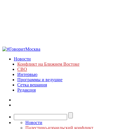
Новости
Конфликт на Ближнем Востоке
СВО
Интервью
Программы и ведущие
Сетка вещания
Редакция
Новости
Палестино-израильский конфликт