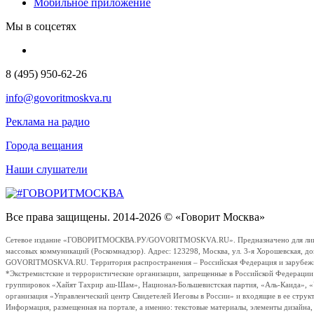
Мобильное приложение
Мы в соцсетях
8 (495) 950-62-26
info@govoritmoskva.ru
Реклама на радио
Города вещания
Наши слушатели
Все права защищены. 2014-2026 © «Говорит Москва»
Сетевое издание «ГОВОРИТМОСКВА.РУ/GOVORITMOSKVA.RU». Предназначено для лиц стар
массовых коммуникаций (Роскомнадзор). Адрес: 123298, Москва, ул. 3-я Хорошевская, д
GOVORITMOSKVA.RU. Территория распространения – Российская Федерация и зарубежные с
*Экстремистские и террористические организации, запрещенные в Российской Федераци
группировок «Хайят Тахрир аш-Шам», Национал-Большевистская партия, «Аль-Каида», 
организация «Управленческий центр Свидетелей Иеговы в России» и входящие в ее струк
Информация, размещенная на портале, а именно: текстовые материалы, элементы дизайна