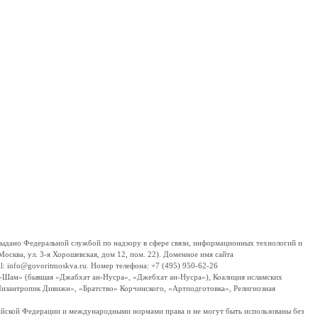
дано Федеральной службой по надзору в сфере связи, информационных технологий и
сква, ул. 3-я Хорошевская, дом 12, пом. 22). Доменное имя сайта
 info@govoritmoskva.ru. Номер телефона: +7 (495) 950-62-26
ш-Шам» (бывшая «Джабхат ан-Нусра», «Джебхат ан-Нусра»), Коалиция исламских
изантропик Дивижн», «Братство» Корчинского, «Артподготовка», Религиозная
ссийской Федерации и международными нормами права и не могут быть использованы без