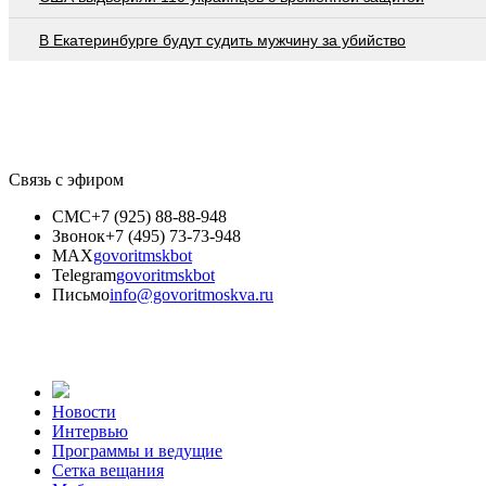
В Екатеринбурге будут судить мужчину за убийство
Связь с эфиром
СМС
+7 (925) 88-88-948
Звонок
+7 (495) 73-73-948
MAX
govoritmskbot
Telegram
govoritmskbot
Письмо
info@govoritmoskva.ru
Новости
Интервью
Программы и ведущие
Сетка вещания