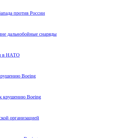
Запада против России
ине дальнобойные снаряды
ли в НАТО
крушению Boeing
 к крушению Boeing
ской организацией