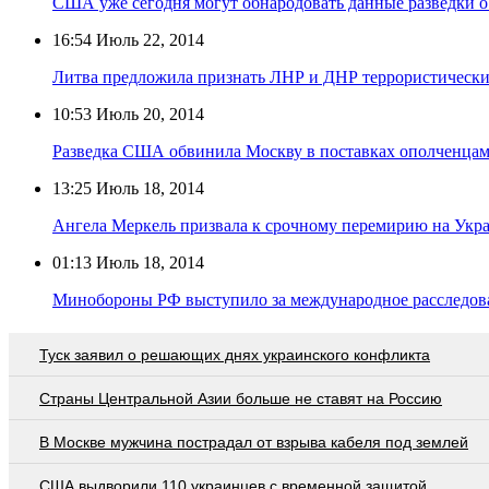
США уже сегодня могут обнародовать данные разведки о
16:54
Июль 22, 2014
Литва предложила признать ЛНР и ДНР террористическ
10:53
Июль 20, 2014
Разведка США обвинила Москву в поставках ополченцам
13:25
Июль 18, 2014
Ангела Меркель призвала к срочному перемирию на Укр
01:13
Июль 18, 2014
Минобороны РФ выступило за международное расследова
Туск заявил о решающих днях украинского конфликта
Страны Центральной Азии больше не ставят на Россию
В Москве мужчина пострадал от взрыва кабеля под землей
США выдворили 110 украинцев с временной защитой