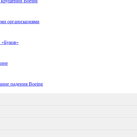
 крушении Boeing
ими организациями
 «Буков»
аине
ние падения Boeing