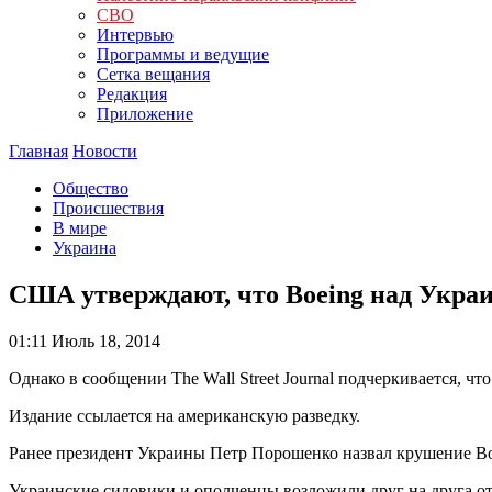
СВО
Интервью
Программы и ведущие
Сетка вещания
Редакция
Приложение
Главная
Новости
Общество
Происшествия
В мире
Украина
США утверждают, что Boeing над Украи
01:11
Июль 18, 2014
Однако в сообщении The Wall Street Journal подчеркивается, чт
Издание ссылается на американскую разведку.
Ранее президент Украины Петр Порошенко назвал крушение Bo
Украинские силовики и ополченцы возложили друг на друга о